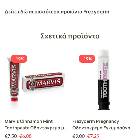
Frezyderm
Δείτε εδώ περισσότερα προϊόντα
Σχετικά προϊόντα
-19%
-19%
Marvis Cinnamon Mint
Frezyderm Pregnancy
Toothpaste Οδοντόκρεμα με
Οδοντόκρεμα Εγκυμοσύνης
Ευχάριστη Γεύση Κανέλας,
& Θηλασμού 75ml
€
7.50
€
6.08
€
9.00
€
7.29