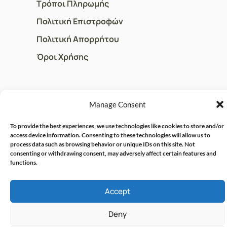
Τρόποι Πληρωμής
Πολιτική Επιστροφών
Πολιτική Απορρήτου
Όροι Χρήσης
ΓΡΗΓΟΡOI ΣΥΝΔΕΣΜΟΙ
Manage Consent
Ο Λογαριασμός μου
To provide the best experiences, we use technologies like cookies to store and/or
Η Ομάδα μας
access device information. Consenting to these technologies will allow us to
process data such as browsing behavior or unique IDs on this site. Not
Επικοινωνία
consenting or withdrawing consent, may adversely affect certain features and
functions.
© CRISPHARMACY.GR -
CRAFTED WITH ♡ BY
Accept
SOLVIT I.T. SOLUTIONS &
COPYRIGHT 2026
CONSULTING
Deny