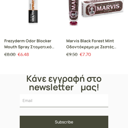
Frezyderm Odor Blocker
Marvis Black Forest Mint
Mouth Spray Στοματικό
Οδοντόκρεμα με Ζεστές
Σπρέι για την Αντιπετώπιση
Νότες από Φρούτα, Μαύρη
€
8.00
€
6.48
€
9.50
€
7.70
της Στοματικής Κακοσμίας &
Σοκολάτα & Μέντα 75ml
της Δυσάρεστης Αναπνοής,
50ml
Κάνε εγγραφή στο
newsletter μας!