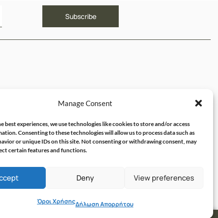
ΥΝΔΕΣΜΟΙ
Manage Consent
ός μου
e best experiences, we use technologies like cookies to store and/or access
ation. Consenting to these technologies will allow us to process data such as
avior or unique IDs on this site. Not consenting or withdrawing consent, may
ect certain features and functions.
ccept
Deny
View preferences
Όροι Χρήσης
Δήλωση Απορρήτου
OLVIT I.T. SOLUTIONS & CONSULTING