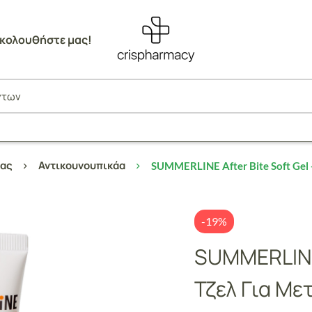
κολουθήστε μας!
νας
Αντικουνουπικάα
SUMMERLINE After Bite Soft Gel 
-19%
SUMMERLINE 
Τζελ Για Με