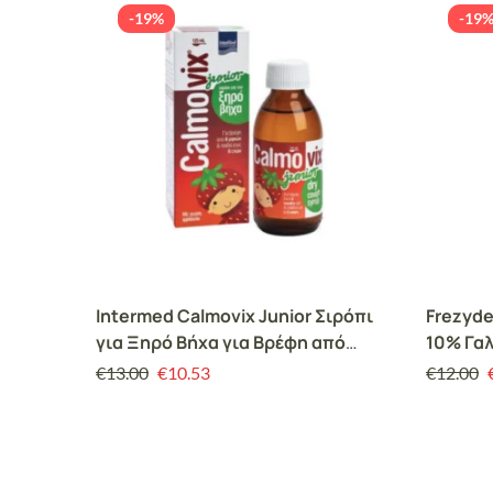
-19%
-19
Intermed Calmovix Junior Σιρόπι
Frezyde
για Ξηρό Βήχα για Βρέφη από
10% Γα
6μηνών & Παιδιά ως 6ετών Γεύση
από Κου
€
13.00
€
10.53
€
12.00
Φράουλα 125ml