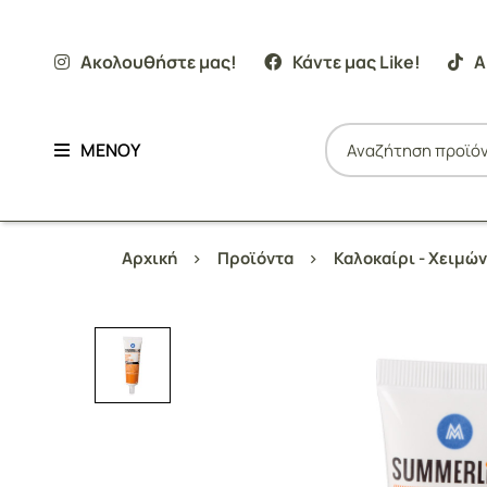
Ακολουθήστε μας!
Κάντε μας Like!
Α
ΜΕΝΟΥ
Αρχική
Προϊόντα
Καλοκαίρι - Χειμώ