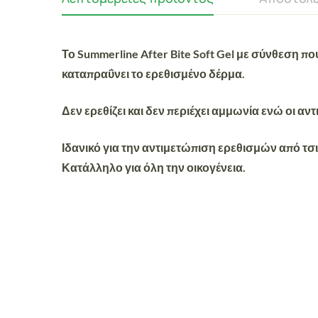
Το Summerline After Bite Soft Gel με σύνθεση π
καταπραΰνει το ερεθισμένο δέρμα.
Δεν ερεθίζει και δεν περιέχει αμμωνία ενώ οι 
Ιδανικό για την αντιμετώπιση ερεθισμών από τσ
Κατάλληλο για όλη την οικογένεια.