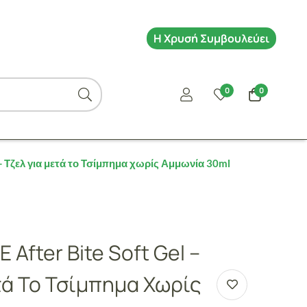
Η Χρυσή Συμβουλεύει
0
0
- Τζελ για μετά το Τσίμπημα χωρίς Αμμωνία 30ml
After Bite Soft Gel –
τά Το Τσίμπημα Χωρίς