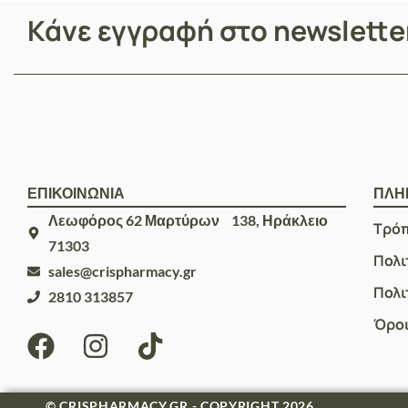
Κάνε εγγραφή στο newslett
ΕΠΙΚΟΙΝΩΝΙΑ
ΠΛΗ
Λεωφόρος 62 Μαρτύρων 138, Ηράκλειο
Τρό
71303
Πολι
sales@crispharmacy.gr
Πολι
2810 313857
Όροι
© CRISPHARMACY.GR - COPYRIGHT 2026