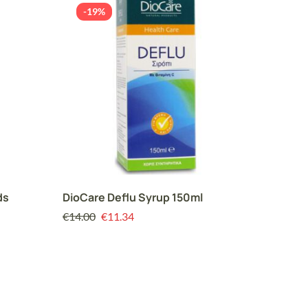
-19%
-19
ds
DioCare Deflu Syrup 150ml
Interm
Σιρόπι 
€
14.00
€
11.34
η
€
11.00