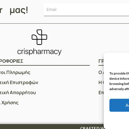
er μας!
ΡΟΦΟΡΙΕΣ
ΓΡΗΓΟΡOI Σ
ποι Πληρωμής
Ο Λογαριασμ
To provide th
device inform
τική Επιστροφών
Η Ομάδα μας
browsing beh
adversely aff
τική Απορρήτου
Επικοινωνία
 Χρήσης
A
S
CRAFTED WITH ♡ BY