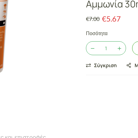
Αμμωνία 30
€
5.67
€
7.00
Ποσότητα
Σύγκριση
Μ
ς και επιστροφές