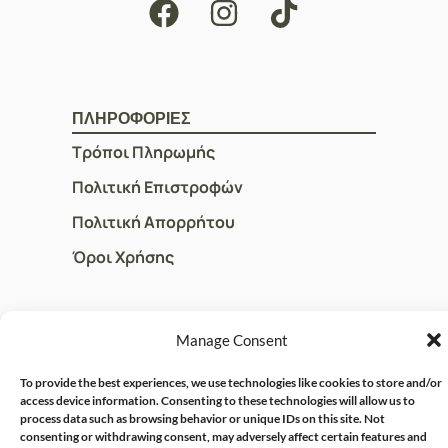
ΠΛΗΡΟΦΟΡΙΕΣ
Τρόποι Πληρωμής
Πολιτική Επιστροφών
Πολιτική Απορρήτου
Όροι Χρήσης
ΓΡΗΓΟΡOI ΣΥΝΔΕΣΜΟΙ
Manage Consent
Ο Λογαριασμός μου
To provide the best experiences, we use technologies like cookies to store and/or
Η Ομάδα μας
access device information. Consenting to these technologies will allow us to
process data such as browsing behavior or unique IDs on this site. Not
Επικοινωνία
consenting or withdrawing consent, may adversely affect certain features and