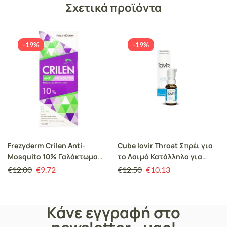
Σχετικά προϊόντα
-19%
-19%
Frezyderm Crilen Anti-
Cube Iovir Throat Σπρέι για
Mosquito 10% Γαλάκτωμα
το Λαιμό Κατάλληλο για
για Προστασία από
Θεραπεία Κατά των Ιογενών
€
12.00
€
9.72
€
12.50
€
10.13
Κουνούπια 150 ml
Λοιμώξεων με Γεύση Κεράσι,
20 ml
Κάνε εγγραφή στο