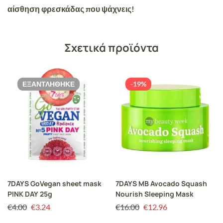
αίσθηση φρεσκάδας που ψάχνεις!
Σχετικά προϊόντα
ΕΞΑΝΤΛΉΘΗΚΕ
-19%
7DAYS GoVegan sheet mask
7DAYS MB Avocado Squash
PINK DAY 25g
Nourish Sleeping Mask
€
4.00
€
3.24
€
16.00
€
12.96