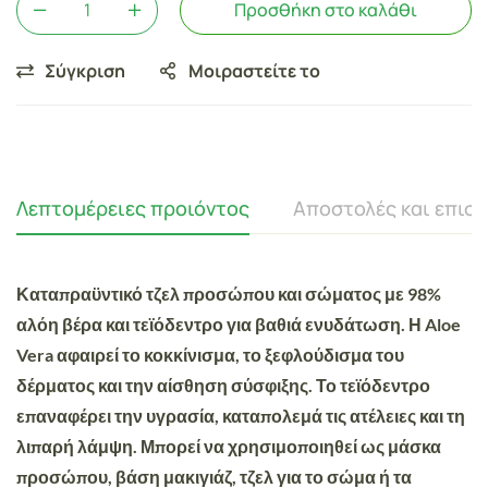
Προσθήκη στο καλάθι
Σύγκριση
Μοιραστείτε το
Λεπτομέρειες προιόντος
Αποστολές και επισ
Καταπραϋντικό τζελ προσώπου και σώματος με 98%
αλόη βέρα και τεϊόδεντρο για βαθιά ενυδάτωση. Η Aloe
Vera αφαιρεί το κοκκίνισμα, το ξεφλούδισμα του
δέρματος και την αίσθηση σύσφιξης. Το τεϊόδεντρο
επαναφέρει την υγρασία, καταπολεμά τις ατέλειες και τη
λιπαρή λάμψη. Μπορεί να χρησιμοποιηθεί ως μάσκα
προσώπου, βάση μακιγιάζ, τζελ για το σώμα ή τα