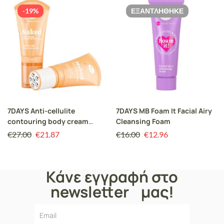
-19%
ΕΞΑΝΤΛΉΘΗΚΕ
7DAYS Anti-cellulite
7DAYS MB Foam It Facial Airy
contouring body cream
Cleansing Foam
NAKED
€
27.00
€
21.87
€
16.00
€
12.96
Κάνε εγγραφή στο
newsletter μας!