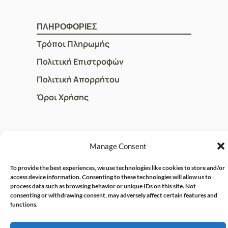
ΠΛΗΡΟΦΟΡΙΕΣ
Τρόποι Πληρωμής
Πολιτική Επιστροφών
Πολιτική Απορρήτου
Όροι Χρήσης
ΓΡΗΓΟΡOI ΣΥΝΔΕΣΜΟΙ
Manage Consent
Ο Λογαριασμός μου
To provide the best experiences, we use technologies like cookies to store and/or
Η Ομάδα μας
access device information. Consenting to these technologies will allow us to
process data such as browsing behavior or unique IDs on this site. Not
Επικοινωνία
consenting or withdrawing consent, may adversely affect certain features and
functions.
© CRISPHARMACY.GR -
CRAFTED WITH ♡ BY