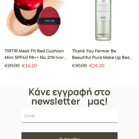
TIRTIR Mask Fit Red Cushion
Thank You Farmer Be
Mini SPF40 PA++ No.21N Ivory
Beautiful Pure Make Up Base
5ml
Βάση Make up που
€
20.00
€
16.20
€
30.00
€
24.30
Διορθώνει το Τόνο της
Επιδερμίδας, 40ml
Κάνε εγγραφή στο
newsletter μας!