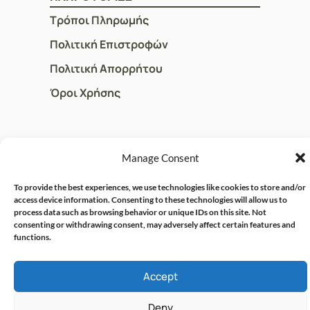
Τρόποι Πληρωμής
Πολιτική Επιστροφών
Πολιτική Απορρήτου
Όροι Χρήσης
ΓΡΗΓΟΡOI ΣΥΝΔΕΣΜΟΙ
Manage Consent
Ο Λογαριασμός μου
To provide the best experiences, we use technologies like cookies to store and/or
Η Ομάδα μας
access device information. Consenting to these technologies will allow us to
process data such as browsing behavior or unique IDs on this site. Not
Επικοινωνία
consenting or withdrawing consent, may adversely affect certain features and
functions.
© CRISPHARMACY.GR -
CRAFTED WITH ♡ BY
Accept
SOLVIT I.T. SOLUTIONS &
COPYRIGHT 2026
CONSULTING
Deny