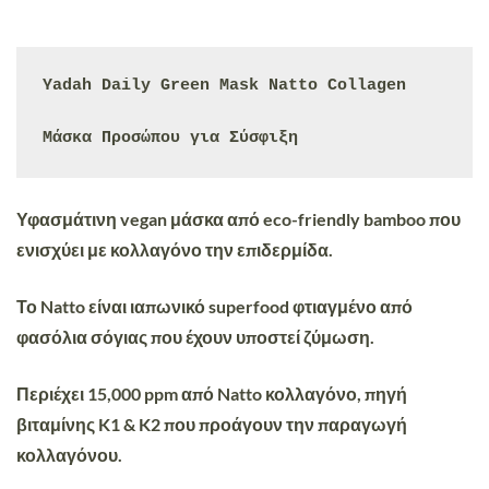
Yadah Daily Green Mask Natto Collagen

Μάσκα Προσώπου για Σύσφιξη
Υφασμάτινη vegan μάσκα από eco-friendly bamboo που
ενισχύει με κολλαγόνο την επιδερμίδα.
Το Natto είναι ιαπωνικό superfood φτιαγμένο από
φασόλια σόγιας που έχουν υποστεί ζύμωση.
Περιέχει 15,000 ppm από Natto κολλαγόνο, πηγή
βιταμίνης K1 & K2 που
προάγουν την παραγωγή
κολλαγόνου.