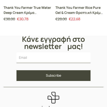
Thank You Farmer True Water
Thank You Farmer Rice Pure
Deep Cream Κρέμα
Gel & Cream Θρεπτική Κρέμα
Προσώπου Βαθιάς
Προσώπου, 80ml
€
38.00
€
30.78
€
28.00
€
22.68
Ενυδάτωσης για το
Κανονικό & Ξηρό Δέρμα,
50ml
Κάνε εγγραφή στο
newsletter μας!