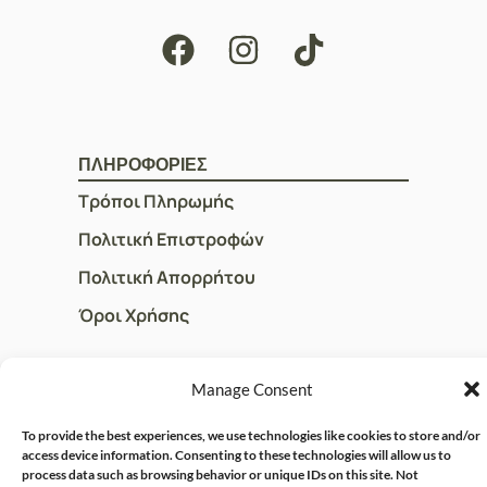
ΠΛΗΡΟΦΟΡΙΕΣ
Τρόποι Πληρωμής
Πολιτική Επιστροφών
Πολιτική Απορρήτου
Όροι Χρήσης
Manage Consent
ΓΡΗΓΟΡOI ΣΥΝΔΕΣΜΟΙ
Ο Λογαριασμός μου
To provide the best experiences, we use technologies like cookies to store and/or
access device information. Consenting to these technologies will allow us to
Η Ομάδα μας
process data such as browsing behavior or unique IDs on this site. Not