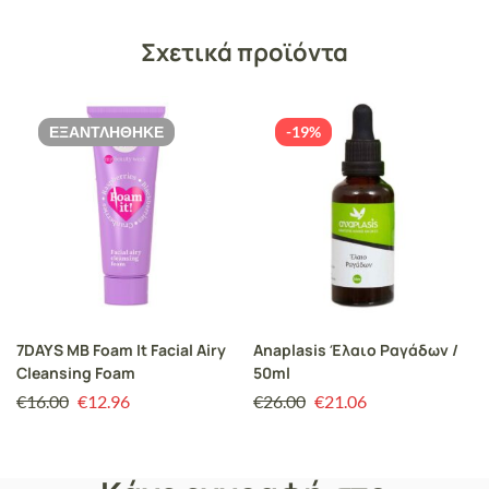
Σχετικά προϊόντα
ΕΞΑΝΤΛΉΘΗΚΕ
-19%
7DAYS MB Foam It Facial Airy
Anaplasis Έλαιο Ραγάδων /
Cleansing Foam
50ml
€
16.00
€
12.96
€
26.00
€
21.06