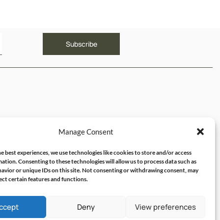
ΥΝΔΕΣΜΟΙ
Manage Consent
ός μου
e best experiences, we use technologies like cookies to store and/or access
ation. Consenting to these technologies will allow us to process data such as
avior or unique IDs on this site. Not consenting or withdrawing consent, may
ect certain features and functions.
ccept
Deny
View preferences