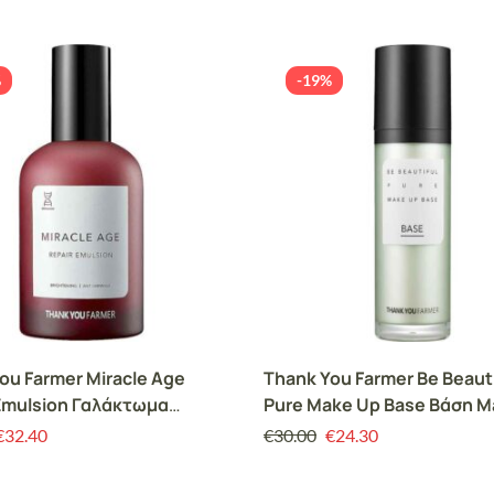
%
-19%
ou Farmer Miracle Age
Thank You Farmer Be Beauti
Emulsion Γαλάκτωμα
Pure Make Up Base Βάση M
ου για Θρέψη, 130ml
που Διορθώνει το Τόνο τη
€
32.40
€
30.00
€
24.30
Επιδερμίδας, 40ml