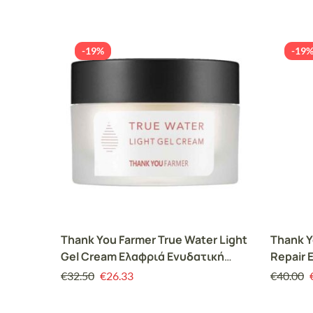
-19%
-19
Thank You Farmer True Water Light
Thank Y
Gel Cream Ελαφριά Ενυδατική
Repair 
Κρέμα Προσώπου για το Λιπαρό &
Προσώπ
€
32.50
€
26.33
€
40.00
Μικτό Δέρμα, 50ml