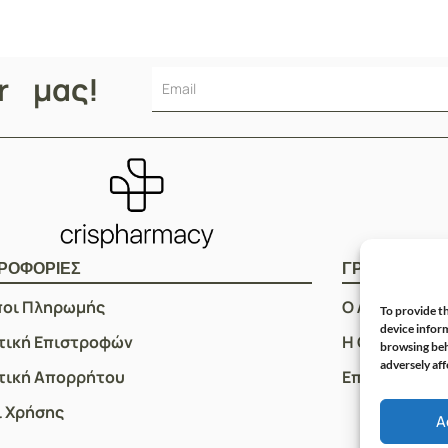
er μας!
ΡΟΦΟΡΙΕΣ
ΓΡΗΓΟΡOI Σ
ποι Πληρωμής
Ο Λογαριασμ
To provide th
device inform
τική Επιστροφών
Η Ομάδα μας
browsing beh
adversely aff
τική Απορρήτου
Επικοινωνία
 Χρήσης
A