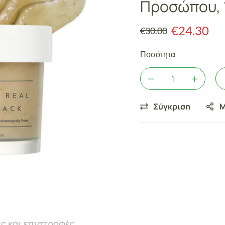
Προσώπου, 
€
24.30
€
30.00
Ποσότητα
Σύγκριση
Μ
ς και επιστροφές