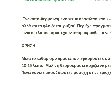
Ένα αυτό-θερμαινόμενο scrub προσώπου που κάν
αλλά και το φλοιό* του ρυζιού. Περιέχει πραγματ
είναι πιο λαμπερή και έχουν απομακρυνθεί τα νεκ
ΧΡΗΣΗ:
Μετά το καθαρισμό προσώπου, εφαρμόστε σε στεγ
10-15 λεπτά. Μόλις η θερμοκρασία αρχίζει να με
*Ενώ κάνετε μασάζ δώστε προσοχή στις περιοχέ