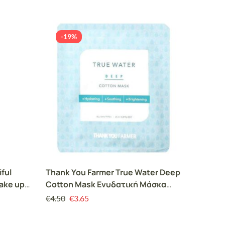
-19%
-19
ful
Thank You Farmer True Water Deep
Thank 
ake up
Cotton Mask Ενυδατική Mάσκα
Toner 
ς
Προσώπου, 25ml
Βαθιάς
€
4.50
€
3.65
€
27.00