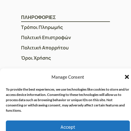
ΠΛΗΡΟΦΟΡΙΕΣ
Τρόποι Πληρωμής
Πολιτική Επιστροφών
Πολιτική Απορρήτου
Όροι Χρήσης
Manage Consent
ΓΡΗΓΟΡOI ΣΥΝΔΕΣΜΟΙ
Ο Λογαριασμός μου
To provide the best experiences, we use technologies like cookies to store and/or
access device information. Consenting to these technologies will allow us to
Η Ομάδα μας
process data such as browsing behavior or unique IDs on this site. Not
consenting or withdrawing consent, may adversely affect certain features and
Επικοινωνία
functions.
Accept
© CRISPHARMACY.GR -
CRAFTED WITH ♡ BY