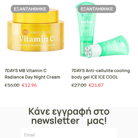
ΕΞΑΝΤΛΉΘΗΚΕ
ΕΞΑΝΤΛΉΘΗΚΕ
7DAYS MB Vitamin C
7DAYS Anti-cellulite cooling
Radiance Day Night Cream
body gel ICE ICE COOL
€
16.00
€
12.96
€
27.00
€
21.87
Κάνε εγγραφή στο
newsletter μας!