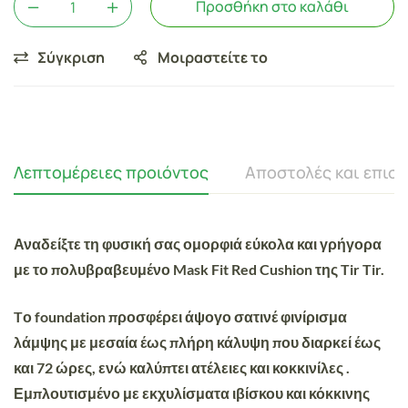
Προσθήκη στο καλάθι
Σύγκριση
Μοιραστείτε το
Λεπτομέρειες προιόντος
Αποστολές και επισ
Αναδείξτε τη φυσική σας ομορφιά εύκολα και γρήγορα
με το πολυβραβευμένο Mask Fit Red Cushion της Tir Tir.
Tο foundation προσφέρει άψογο σατινέ φινίρισμα
λάμψης με μεσαία έως πλήρη κάλυψη που διαρκεί έως
και 72 ώρες, ενώ καλύπτει ατέλειες και κοκκινίλες .
Εμπλουτισμένο με εκχυλίσματα ιβίσκου και κόκκινης