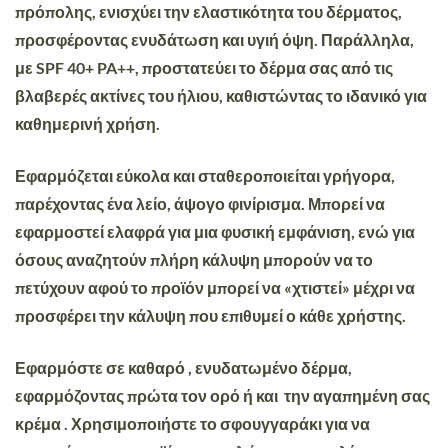
πρόπολης, ενισχύει την ελαστικότητα του δέρματος,
προσφέροντας ενυδάτωση και υγιή όψη. Παράλληλα,
με SPF 40+ PA++, προστατεύει το δέρμα σας από τις
βλαβερές ακτίνες του ήλιου, καθιστώντας το ιδανικό για
καθημερινή χρήση.
Εφαρμόζεται εύκολα και σταθεροποιείται γρήγορα,
παρέχοντας ένα λείο, άψογο φινίρισμα. Μπορεί να
εφαρμοστεί ελαφρά για μια φυσική εμφάνιση, ενώ για
όσους αναζητούν πλήρη κάλυψη μπορούν να το
πετύχουν αφού το προϊόν μπορεί να «χτιστεί» μέχρι να
προσφέρει την κάλυψη που επιθυμεί ο κάθε χρήστης.
Εφαρμόστε σε καθαρό , ενυδατωμένο δέρμα,
εφαρμόζοντας πρώτα τον ορό ή και την αγαπημένη σας
κρέμα . Χρησιμοποιήστε το σφουγγαράκι για να