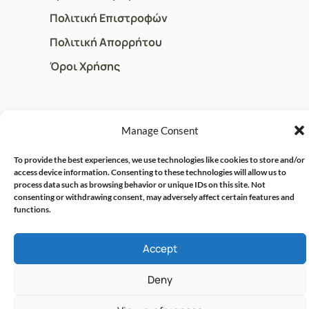
Πολιτική Επιστροφών
Πολιτική Απορρήτου
Όροι Χρήσης
ΓΡΗΓΟΡOI ΣΥΝΔΕΣΜΟΙ
Manage Consent
Ο Λογαριασμός μου
To provide the best experiences, we use technologies like cookies to store and/or
Η Ομάδα μας
access device information. Consenting to these technologies will allow us to
process data such as browsing behavior or unique IDs on this site. Not
Επικοινωνία
consenting or withdrawing consent, may adversely affect certain features and
functions.
© CRISPHARMACY.GR -
CRAFTED WITH ♡ BY
Accept
SOLVIT I.T. SOLUTIONS &
COPYRIGHT 2026
CONSULTING
Deny