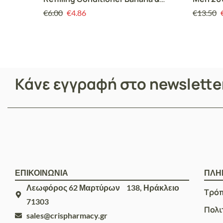
Jasmine Μαλακτικό Αναπλήρωσης
€
6.00
€
4.86
€
13.50
για Κανονικά Μαλλιά Μπανάνα &
Γιασεμί, 280ml
Κάνε εγγραφή στο newslett
ΕΠΙΚΟΙΝΩΝΙΑ
ΠΛΗ
Λεωφόρος 62 Μαρτύρων 138, Ηράκλειο
Τρό
71303
Πολι
sales@crispharmacy.gr