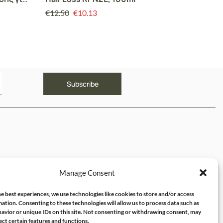
l
Πυκνότ
€
12.50
€
10.13
€
18.00
ΥΝΔΕΣΜΟΙ
Manage Consent
ός μου
e best experiences, we use technologies like cookies to store and/or access
ation. Consenting to these technologies will allow us to process data such as
avior or unique IDs on this site. Not consenting or withdrawing consent, may
ect certain features and functions.