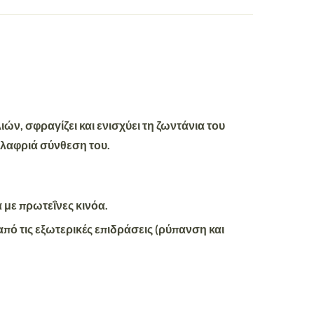
ν, σφραγίζει και ενισχύει τη ζωντάνια του
ελαφριά σύνθεση του.
 με πρωτεΐνες κινόα.
από τις εξωτερικές επιδράσεις (ρύπανση και