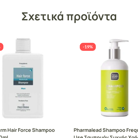
Σχετικά προϊόντα
%
-19%
rm Hair Force Shampoo
Pharmalead Shampoo Freq
0ml
Use Σαμπουάν Συχνής Χρή