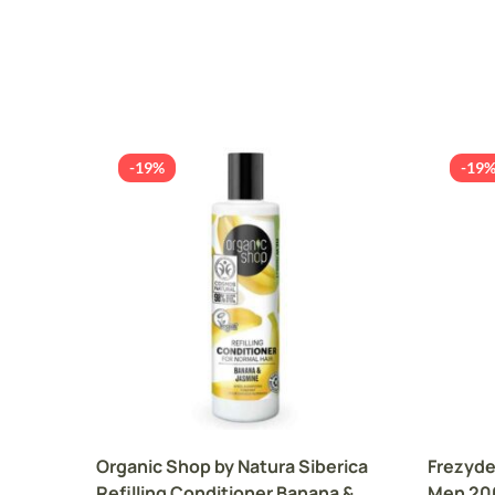
-19%
-19
Organic Shop by Natura Siberica
Frezyde
Refilling Conditioner Banana &
Men 20