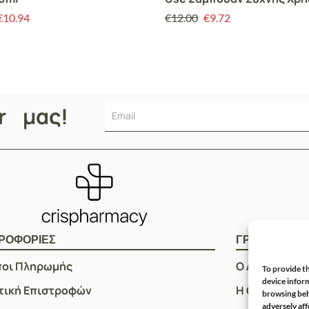
Κάθε Τύπο Μαλλιών, 250m
€
10.94
€
12.00
€
9.72
er μας!
ΡΟΦΟΡΙΕΣ
ΓΡΗΓΟΡOI Σ
ποι Πληρωμής
Ο Λογαριασμ
To provide th
device inform
τική Επιστροφών
Η Ομάδα μας
browsing beh
adversely aff