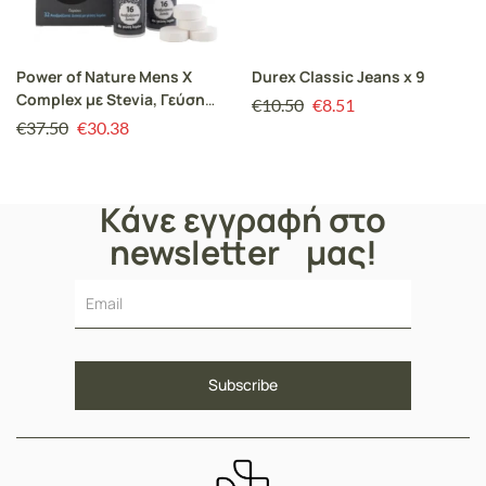
Power of Nature Mens X
Durex Classic Jeans x 9
Complex με Stevia, Γεύση
€
10.50
€
8.51
Λεμόνι, 32 αναβρ. δισκία
€
37.50
€
30.38
Κάνε εγγραφή στο
newsletter μας!