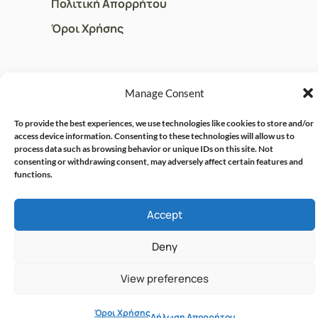
Πολιτική Απορρήτου
Όροι Χρήσης
ΓΡΗΓΟΡOI ΣΥΝΔΕΣΜΟΙ
Manage Consent
Ο Λογαριασμός μου
To provide the best experiences, we use technologies like cookies to store and/or
Η Ομάδα μας
access device information. Consenting to these technologies will allow us to
process data such as browsing behavior or unique IDs on this site. Not
Επικοινωνία
consenting or withdrawing consent, may adversely affect certain features and
functions.
© CRISPHARMACY.GR -
CRAFTED WITH ♡ BY
Accept
SOLVIT I.T. SOLUTIONS &
COPYRIGHT 2026
CONSULTING
Deny
View preferences
Όροι Χρήσης
Δήλωση Απορρήτου