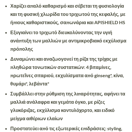
Χαρίζει απαλό καθαρισμό και σέβεται τη φυσιολογία
και τη φυσική χλωρίδα του τριχωτού της κεφαλής, με
ήπιους καθαριστικούς, σαπωνάρια και APISHIELD HS
Εξυγιαίνει το τριχωτό διευκολύνοντας την υγιή
ανάπτυξη των μαλλιών με αντιμικροβιακό εκχύλισμα
πρόπολης
Δυναμώνει και αναζωογονεί τη ρίζα της τρίχας με
πληθώρα τονωτικών συστατικών: 4 βιταμίνες,
πρωτεΐνες σιταριού, εκχυλίσματα από ginseng*, κίνα,
θυμάρι*, λεβάντα*
Συμβάλλει στην ρύθμιση της λιπαρότητας, αφήνει τα
μαλλιά ανάλαφρα και γεμάτα όγκο, με ρίζες
γλυκόριζας, εκχύλισμα κοντυλόχορτο, και ειδικό
μείγμα αιθέριων ελαίων
Προστατεύει από τις εξωτερικές επιδράσεις: styling,