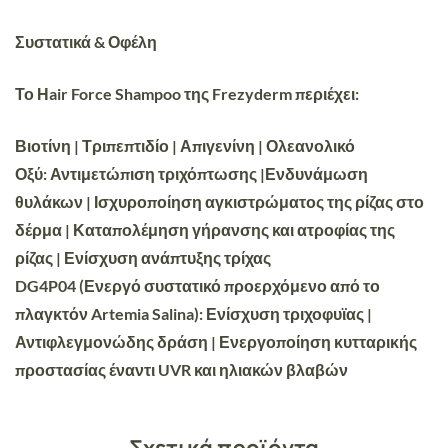
Συστατικά & Οφέλη
Το Ηair Force Shampoo της Frezyderm περιέχει:
Βιοτίνη | Τριπεπτιδίο | Απιγενίνη | Ολεανολικό
Οξύ: Αντιμετώπιση τριχόπτωσης |Ενδυνάμωση
θυλάκων | Ισχυροποίηση αγκιστρώματος της ρίζας στο
δέρμα | Καταπολέμηση γήρανσης και ατροφίας της
ρίζας | Ενίσχυση ανάπτυξης τρίχας
DG4P04 (Ενεργό συστατικό προερχόμενο από το
πλαγκτόν Artemia Salina): Ενίσχυση τριχοφυϊας |
Αντιφλεγμονώδης δράση | Ενεργοποίηση κυτταρικής
προστασίας έναντι UVR και ηλιακών βλαβών
Σχετικά προϊόντα