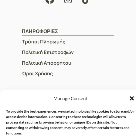
ΠΛΗΡΟΦΟΡΙΕΣ
Τρόποι Πληρωμής
Πολιτική Επιστροφών
Πολιτική Απορρήτου
Όροι Χρήσης
ΓΡΗΓΟΡOI ΣΥΝΔΕΣΜΟΙ
Manage Consent
Ο Λογαριασμός μου
To provide the best experiences, we use technologies like cookies to store and/or
Η Ομάδα μας
access device information. Consenting to these technologies will allow us to
process data such as browsing behavior or unique IDs on this site. Not
Επικοινωνία
consenting or withdrawing consent, may adversely affect certain features and
functions.