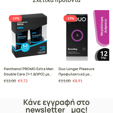
-19%
-19%
Panthenol PROMO Extra Men
Duo Longer Pleasure
Double Care (1+1 ΔΩΡΟ) με
Προφυλακτικά με
Face & Eye Cream Ανδρική
Επιβραδυντικό για
€
12.00
€
9.72
€
11.00
€
8.91
Αντιρυτιδική Κρέμα
Μεγαλύτερη Απόλαυση,
Προσώπου & Ματιών, 75ml &
12τεμ
ΜΑΖΙ After Shave Balm
Κάνε εγγραφή στο
Ανδρικό Ενυδατικό Balm για
μετά το Ξύρισμα, 75ml
newsletter μας!