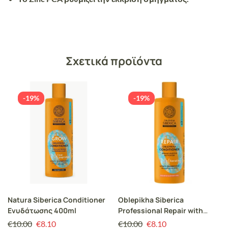
Σχετικά προϊόντα
-19%
-19%
Natura Siberica Conditioner
Oblepikha Siberica
Ενυδάτωσης 400ml
Professional Repair with
Biolipid Complex & Keratin
€
10.00
€
8.10
€
10.00
€
8.10