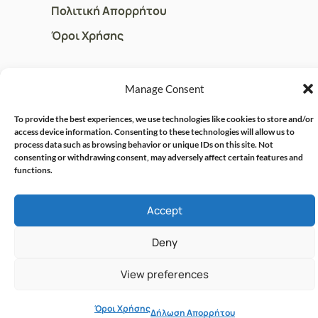
Πολιτική Απορρήτου
Όροι Χρήσης
ΓΡΗΓΟΡOI ΣΥΝΔΕΣΜΟΙ
Manage Consent
Ο Λογαριασμός μου
To provide the best experiences, we use technologies like cookies to store and/or
access device information. Consenting to these technologies will allow us to
Η Ομάδα μας
process data such as browsing behavior or unique IDs on this site. Not
consenting or withdrawing consent, may adversely affect certain features and
Επικοινωνία
functions.
Accept
© CRISPHARMACY.GR -
CRAFTED WITH ♡ BY
SOLVIT I.T. SOLUTIONS &
COPYRIGHT 2026
Deny
CONSULTING
View preferences
Όροι Χρήσης
Δήλωση Απορρήτου