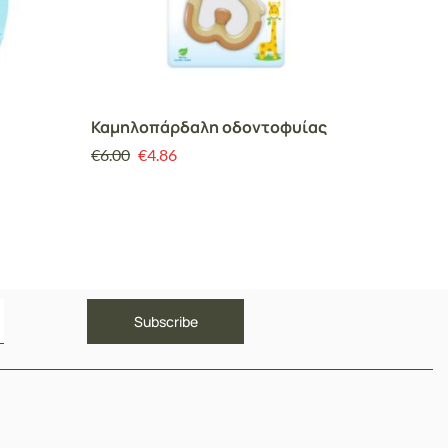
Καμηλοπάρδαλη οδοντοφυίας
Κουταλ
τεμ.)
€
6.00
€
4.86
€
9.00
€