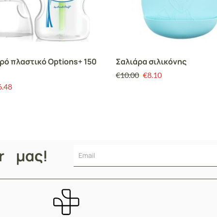
ό πλαστικό Options+ 150
Σαλιάρα σιλικόνης
€
10.00
€
8.10
6.48
er μας!