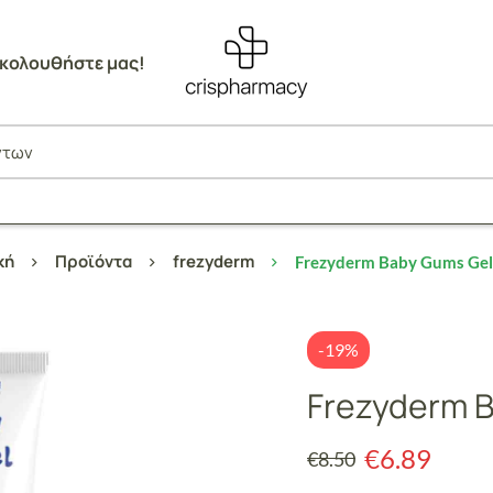
κολουθήστε μας!
κή
Προϊόντα
frezyderm
Frezyderm Baby Gums Gel
-19%
Frezyderm B
€
6.89
€
8.50