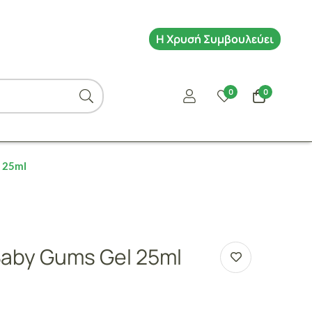
Η Χρυσή Συμβουλεύει
0
0
 25ml
aby Gums Gel 25ml