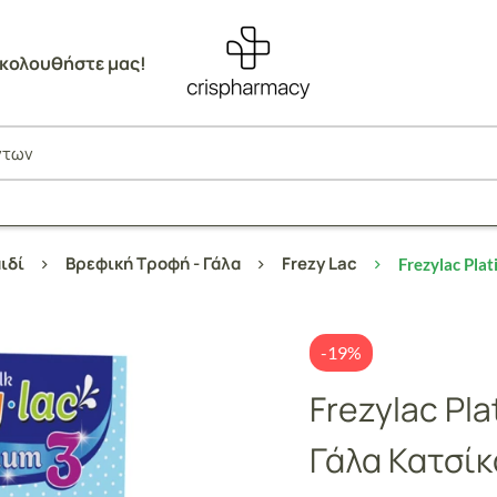
κολουθήστε μας!
ιδί
Βρεφική Τροφή - Γάλα
Frezy Lac
Frezylac Pla
-19%
Frezylac Pl
Γάλα Κατσίκ