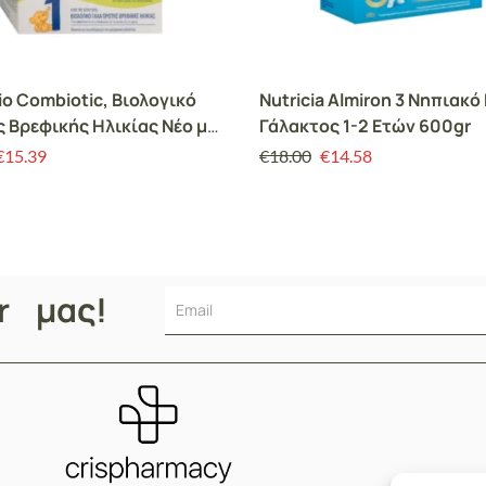
Bio Combiotic, Βιολογικό
Nutricia Almiron 3 Νηπιακ
ς Βρεφικής Ηλικίας Νέο με
Γάλακτος 1-2 Ετών 600gr
in 600gr
€
15.39
€
18.00
€
14.58
er μας!