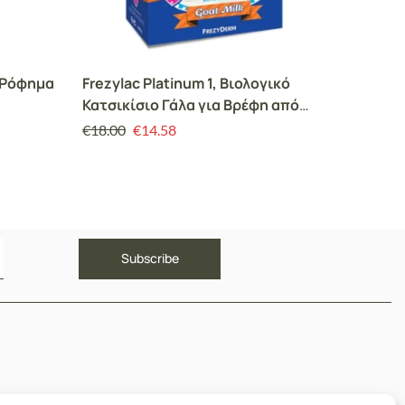
ό Ρόφημα
Frezylac Platinum 1, Βιολογικό
Hipp Π
Κατσικίσιο Γάλα για Βρέφη από
Βιολογ
την Γέννηση έως τον 6 μήνα 400gr
10ο μή
€
18.00
€
14.58
€
4.00
€