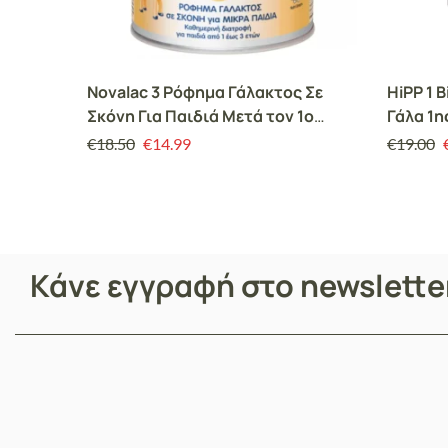
Novalac 3 Ρόφημα Γάλακτος Σε
HiPP 1 
Σκόνη Για Παιδιά Μετά τον 1o
Γάλα 1η
Χρόνο 400gr
Metafol
€
18.50
€
14.99
€
19.00
Κάνε εγγραφή στο newslett