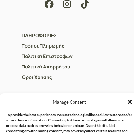
ΠΛΗΡΟΦΟΡΙΕΣ
Τρόποι Πληρωμής
Πολιτική Επιστροφών
Πολιτική Απορρήτου
Όροι Χρήσης
ΓΡΗΓΟΡOI ΣΥΝΔΕΣΜΟΙ
Manage Consent
Ο Λογαριασμός μου
To provide the best experiences, we use technologies like cookies to store and/or
Η Ομάδα μας
access device information. Consenting to these technologies will allow us to
process data such as browsing behavior or unique IDs on this site. Not
Επικοινωνία
consenting or withdrawing consent, may adversely affect certain features and