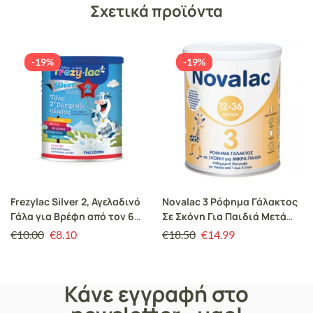
Σχετικά προϊόντα
-19%
-19%
Frezylac Silver 2, Αγελαδινό
Novalac 3 Ρόφημα Γάλακτος
Γάλα για Βρέφη από τον 6
Σε Σκόνη Για Παιδιά Μετά
έως τον 12 μήνα 400gr
τον 1o Χρόνο 400gr
€
10.00
€
8.10
€
18.50
€
14.99
Κάνε εγγραφή στο