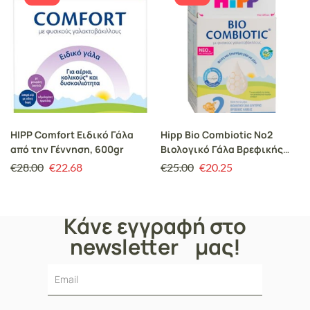
HIPP Comfort Ειδικό Γάλα
Hipp Bio Combiotic No2
από την Γέννηση, 600gr
Βιολογικό Γάλα Βρεφικής
Ηλικίας Χωρίς Άμυλο Μετά
€
28.00
€
22.68
€
25.00
€
20.25
τον 6ο Μήνα 600gr
Κάνε εγγραφή στο
newsletter μας!