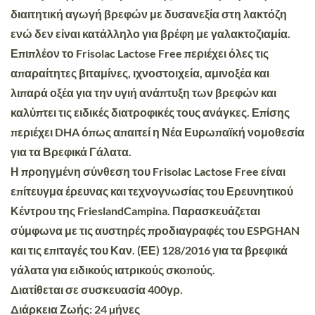
διαιτητική αγωγή βρεφών με δυσανεξία στη λακτόζη
ενώ δεν είναι κατάλληλο για βρέφη με γαλακτοζιαμία.
Επιπλέον το Frisolac Lactose Free περιέχει όλες τις
απαραίτητες βιταμίνες, ιχνοστοιχεία, αμινοξέα και
λιπαρά οξέα για την υγιή ανάπτυξη των βρεφών και
καλύπτει τις ειδικές διατροφικές τους ανάγκες. Επίσης
περιέχει DHA όπως απαιτεί η Νέα Ευρωπαϊκή νομοθεσία
για τα Βρεφικά Γάλατα.
Η προηγμένη σύνθεση του Frisolac Lactose Free είναι
επίτευγμα έρευνας και τεχνογνωσίας του Ερευνητικού
Κέντρου της FrieslandCampina. Παρασκευάζεται
σύμφωνα με τις αυστηρές προδιαγραφές του ESPGHAN
και τις επιταγές του Καν. (ΕΕ) 128/2016 για τα βρεφικά
γάλατα για ειδικούς ιατρικούς σκοπούς.
∆ιατίθεται σε συσκευασία 400γρ.
∆ιάρκεια Ζωής: 24 µήνες