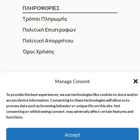
ΠΛΗΡΟΦΟΡΙΕΣ
Τρόποι Πληρωμής
Πολιτική Επιστροφών
Πολιτική Απορρήτου
Όροι Χρήσης
ΓΡΗΓΟΡOI ΣΥΝΔΕΣΜΟΙ
Manage Consent
Ο Λογαριασμός μου
To provide the best experiences, we use technologies like cookies to store and/or
Η Ομάδα μας
access device information. Consenting to these technologies will allow us to
process data such as browsing behavior or unique IDs on this site. Not
Επικοινωνία
consenting or withdrawing consent, may adversely affect certain features and
functions.
© CRISPHARMACY.GR -
CRAFTED WITH ♡ BY
Accept
SOLVIT I.T. SOLUTIONS &
COPYRIGHT 2026