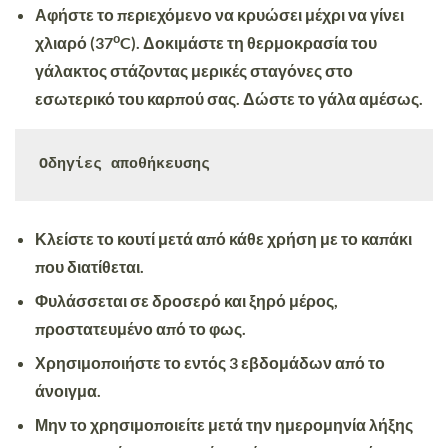
Αφήστε
το περιεχόμενο να κρυώσει μέχρι να γίνει
ο
χλιαρό (37
C). Δοκιμάστε τη θερμοκρασία του
γάλακτος στάζοντας μερικές σταγόνες στο
εσωτερικό του καρπού σας. Δώστε το γάλα αμέσως.
Οδηγίες αποθήκευσης
Κλείστε
το κουτί μετά από κάθε χρήση με το καπάκι
που διατίθεται.
Φυλάσσεται
σε δροσερό και ξηρό μέρος,
προστατευμένο από το φως.
Χρησιμοποιήστε
το εντός 3
εβδομάδων
από το
άνοιγμα.
Μην
το χρησιμοποιείτε
μετά
την ημερομηνία λήξης