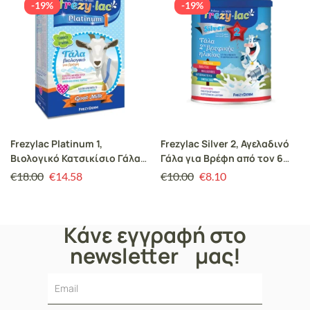
-19%
-19%
Frezylac Platinum 1,
Frezylac Silver 2, Αγελαδινό
Βιολογικό Κατσικίσιο Γάλα
Γάλα για Βρέφη από τον 6
για Βρέφη από την Γέννηση
έως τον 12 μήνα 400gr
€
18.00
€
14.58
€
10.00
€
8.10
έως τον 6 μήνα 400gr
Κάνε εγγραφή στο
newsletter μας!