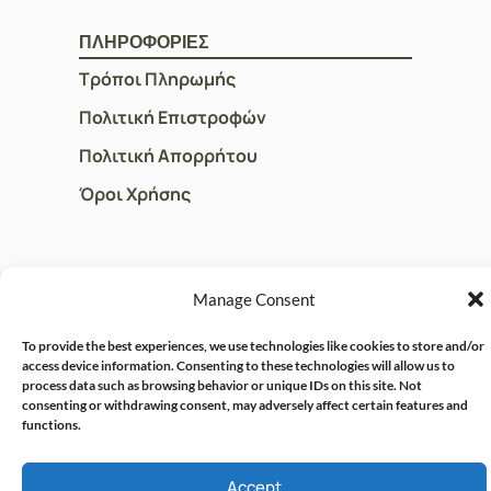
ΠΛΗΡΟΦΟΡΙΕΣ
Τρόποι Πληρωμής
Πολιτική Επιστροφών
Πολιτική Απορρήτου
Όροι Χρήσης
ΓΡΗΓΟΡOI ΣΥΝΔΕΣΜΟΙ
Manage Consent
Ο Λογαριασμός μου
To provide the best experiences, we use technologies like cookies to store and/or
Η Ομάδα μας
access device information. Consenting to these technologies will allow us to
process data such as browsing behavior or unique IDs on this site. Not
Επικοινωνία
consenting or withdrawing consent, may adversely affect certain features and
functions.
© CRISPHARMACY.GR -
CRAFTED WITH ♡ BY
Accept