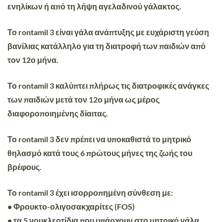
ενηλίκων ή από τη λήψη αγελαδινού γάλακτος.
Το rontamil 3 είναι γάλα ανάπτυξης με ευχάριστη γεύση
βανίλιας κατάλληλο για τη διατροφή των παιδιών από
τον 12ο μήνα.
Το rontamil 3 καλύπτει πλήρως τις διατροφικές ανάγκες
των παιδιών μετά τον 12ο μήνα ως μέρος
διαφοροποιημένης δίαιτας.
Το rontamil 3 δεν πρέπει να υποκαθιστά το μητρικό
θηλασμό κατά τους 6 πρώτους μήνες της ζωής του
βρέφους.
Το rontamil 3 έχει ισορροπημένη σύνθεση με:
• Φρουκτο-ολιγοσακχαρίτες (FOS)
• τα 5 νουκλεοτίδια που υπάρχουν στο μητρικό γάλα