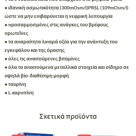
• ιδανική οσμωτικότητα (300mOsm/l)PRSL (109mOsm/l)
ώστε να μην επιβαρύνεται η νεφρική λειτουργία
• προσαρμοσμένες στις ανάγκες του βρέφους
πρωτεΐνες
• τα απαραίτητα λιπαρά οξέα για την ανάπτυξη του
εγκεφάλου και της όρασης
• όλες τις απαιτούμενες βιταμίνες
• όλα τα απαιτούμενα μεταλλικά στοιχεία και σίδηρο σε
υψηλά βίο-διαθέσιμη μορφή
• ταυρίνη
• L-καρνιτίνη
Σχετικά προϊόντα