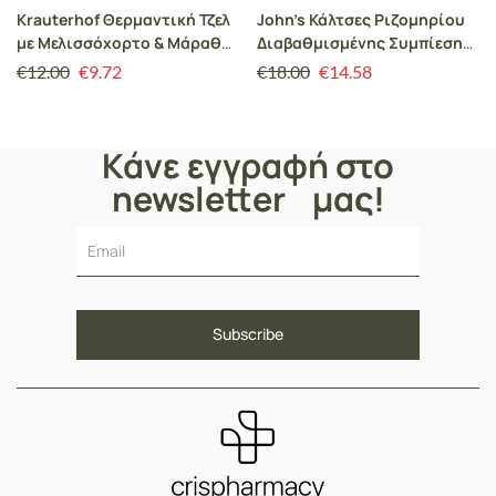
Krauterhof Θερμαντική Τζελ
John’s Κάλτσες Ριζομηρίου
με Μελισσόχορτο & Μάραθο
Διαβαθμισμένης Συμπίεσης
για Πόνους Μυών &
με Σιλικόνη 18-24 mmHg Size
€
12.00
€
9.72
€
18.00
€
14.58
Αρθρώσεων, 250ml
2 Λευκές (Zεύγος)
Κάνε εγγραφή στο
newsletter μας!