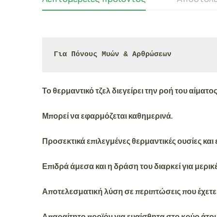
Για Πόνους Μυών & Αρθρώσεων
Το
θερμαντικό τζελ
διεγείρει την ροή του αίματο
Μπορεί να εφαρμόζεται καθημερινά.
Προσεκτικά επιλεγμένες
θερμαντικές ουσίες κα
Επιδρά άμεσα και η δράση του διαρκεί για μερικ
Αποτελεσματική λύση σε περιπτώσεις που έχετε
Απαραίτητο προϊόν
για ευαίσθητα στο κρύο άτο