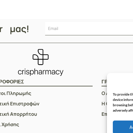
er μας!
ΡΟΦΟΡΙΕΣ
ΓΡΗΓΟΡOI Σ
ποι Πληρωμής
Ο Λογαριασμ
To provide th
device inform
τική Επιστροφών
Η Ομάδα μας
browsing beh
adversely aff
τική Απορρήτου
Επικοινωνία
 Χρήσης
A