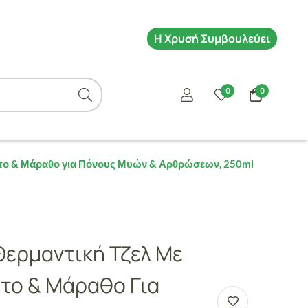
Η Χρυσή Συμβουλεύει
0
0
ρτο & Μάραθο για Πόνους Μυών & Αρθρώσεων, 250ml
Θερμαντική Τζελ Με
το & Μάραθο Για