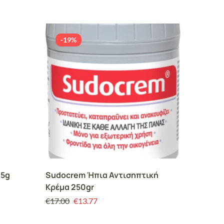
-19%
-19
25g
Sudocrem Ήπια Αντισηπτική
SportG
Κρέμα 250gr
Ιαπωνι
€
17.00
€
13.77
€
20.00