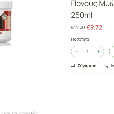
Πόνους Μυώ
250ml
€
9.72
€
12.00
Ποσότητα
Σύγκριση
Μ
ς και επιστροφές