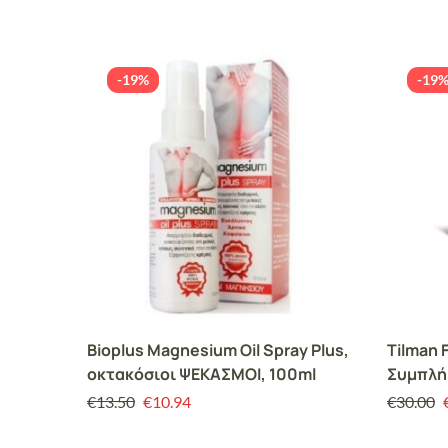
-19%
-19
Bioplus Magnesium Oil Spray Plus,
Tilman 
οκτακόσιοι ΨΕΚΑΣΜΟΙ, 100ml
Συμπλή
Αρθρώσε
€
13.50
€
10.94
€
30.00
δισκία)