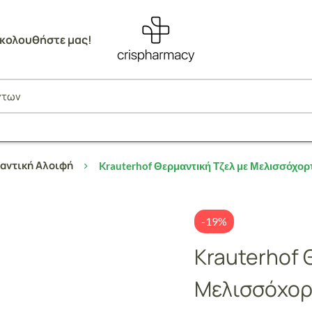
κολουθήστε μας!
αντική Αλοιφή
Krauterhof Θερμαντική Τζελ με Μελισσόχο
-19%
Krauterhof 
Μελισσόχορ