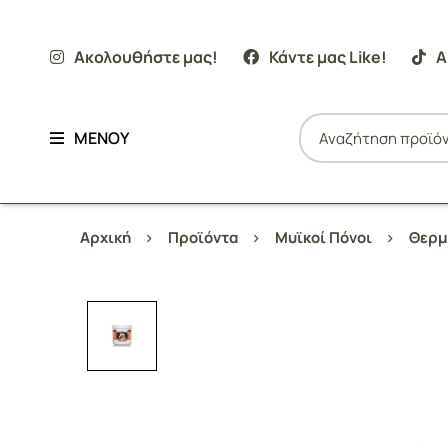
Ακολουθήστε μας!
Κάντε μας Like!
Α
ΜΕΝΟΥ
Αρχική
Προϊόντα
Μυϊκοί Πόνοι
Θερμ