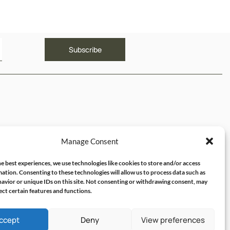
ΥΝΔΕΣΜΟΙ
Manage Consent
ός μου
e best experiences, we use technologies like cookies to store and/or access
ation. Consenting to these technologies will allow us to process data such as
avior or unique IDs on this site. Not consenting or withdrawing consent, may
ect certain features and functions.
ccept
Deny
View preferences