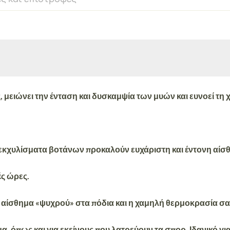
ς,
μειώνει την ένταση
και
δυσκαμψία των μυών
και ευνοεί τη
ι εκχυλίσματα βοτάνων
προκαλούν ευχάριστη και έντονη αίσ
ές ώρες.
 αίσθημα «ψυχρού» στα πόδια και η χαμηλή θερμοκρασία σ
μα
, όπως και για εκείνους που λατρεύουν τα σπορ.
Ιδανικό γ