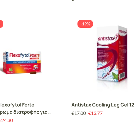
%
-19%
Flexofytol Forte
Antistax Cooling Leg Gel 1
ρωμα διατροφής για
€
17.00
€
13.77
ις, Μύες και Τένοντες (28
€
24.30