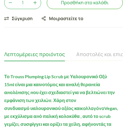
Προσθήκη στο καλάθι
Σύγκριση
Μοιραστείτε το
Λεπτομέρειες προιόντος
Αποστολές και επισ
Το Trouss Plumping Lip Scrub με Υαλουρονικό Οξύ
15ml
είναι μια καινοτόμος και απαλή θεραπεία
απολέπισης που έχει σχεδιαστεί για να βελτιώνει την
εμφάνιση των χειλιών. Χάρη στον
κολλαγόνο
συνδυασμό
υαλουρονικού οξέος
και
Vegan,
με εκχύλισμα από ιταλική κολοκύθα
, αυτό το scrub
γεμίζει, συσφίγγει και ορίζει τα χείλη, αφήνοντάς τα