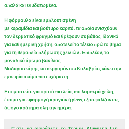
απαλά και ενυδατωμένα.
Η φόρμουλα είναι εμπλουτισμένη
με
κεραμίδια
και
βούτυρο καριτέ
, τα οποία ενισχύουν
τον δερματικό φραγμό και θρέφουν σε βάθος. Ιδανικό
για καθημερινή χρήση, αποτελεί το τέλειο πρώτο βήμα
για τη θεραπεία
πλήρωσης χειλιών
. Επιπλέον, το
μοναδικό άρωμα
βανίλιας
Μαδαγασκάρης
και
περγαμόντου Καλαβρίας
κάνει την
εμπειρία ακόμα πιο ευχάριστη.
Ετοιμαστείτε για ορατά πιο λεία, πιο λαμπερά χείλη,
έτοιμα για εφαρμογή κραγιόν ή gloss, εξασφαλίζοντας
άψογο κράτημα όλη την ημέρα.
Γιατί να αγοράσετε το Trouss Plumping Lip 