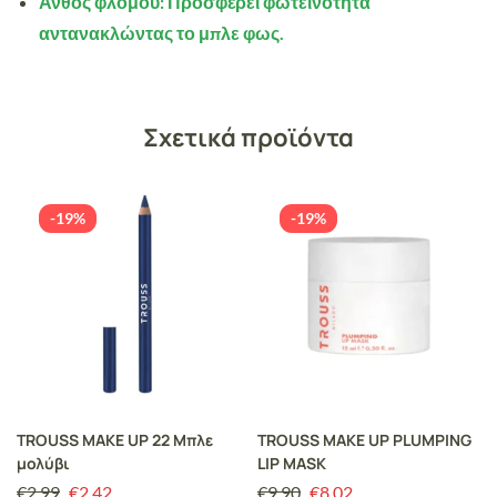
Άνθος φλόμου:
Προσφέρει φωτεινότητα
αντανακλώντας το μπλε φως.
Σχετικά προϊόντα
-19%
-19%
TROUSS MAKE UP 22 Μπλε
TROUSS MAKE UP PLUMPING
μολύβι
LIP MASK
€
2.99
€
2.42
€
9.90
€
8.02