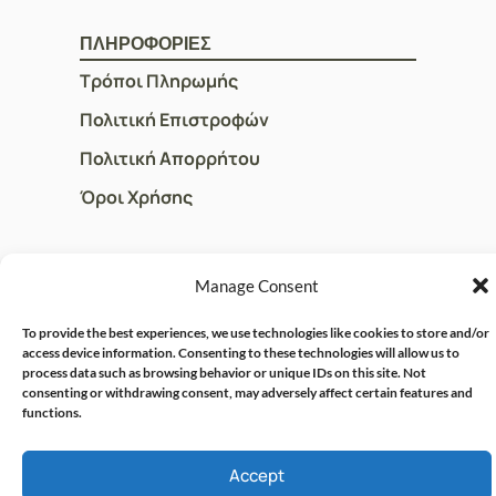
ΠΛΗΡΟΦΟΡΙΕΣ
Τρόποι Πληρωμής
Πολιτική Επιστροφών
Πολιτική Απορρήτου
Όροι Χρήσης
ΓΡΗΓΟΡOI ΣΥΝΔΕΣΜΟΙ
Manage Consent
Ο Λογαριασμός μου
To provide the best experiences, we use technologies like cookies to store and/or
Η Ομάδα μας
access device information. Consenting to these technologies will allow us to
process data such as browsing behavior or unique IDs on this site. Not
Επικοινωνία
consenting or withdrawing consent, may adversely affect certain features and
functions.
Accept
© CRISPHARMACY.GR -
CRAFTED WITH ♡ BY