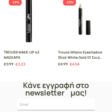
-19%
-19%
TROUSS MAKE-UP 42
Trouss Milano Eyeshadow
ΜΑΣΚΑΡΑ
Stick White Gold 01 Σκιά
ματιών, Μολύβι ή Eyeliner
€
3.99
€
3.23
€
4.99
€
4.04
(3σε1), 1τμχ
Κάνε εγγραφή στο
newsletter μας!