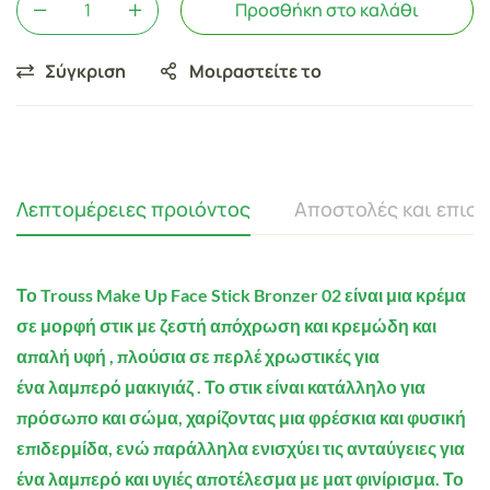
Προσθήκη στο καλάθι
Σύγκριση
Μοιραστείτε το
Λεπτομέρειες προιόντος
Αποστολές και επισ
Το Trouss Make Up Face Stick Bronzer 02
είναι μια κρέμα
σε μορφή στικ με ζεστή απόχρωση και
κρεμώδη και
απαλή υφή
, πλούσια σε περλέ χρωστικές για
ένα
λαμπερό μακιγιάζ
. Το στικ είναι κατάλληλο για
πρόσωπο και σώμα, χαρίζοντας μια φρέσκια και
φυσική
επιδερμίδα,
ενώ παράλληλα
ενισχύει τις ανταύγειες
για
ένα λαμπερό και υγιές αποτέλεσμα με ματ φινίρισμα. Το