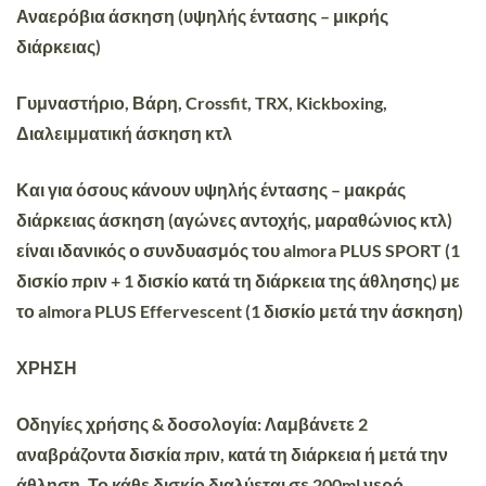
Αναερόβια
άσκηση (υψηλής έντασης – μικρής
διάρκειας)
Γυμναστήριο
, Βάρη, Crossfit, TRX, Kickboxing,
Διαλειμματική άσκηση κτλ
Και για
όσους κάνουν υψηλής έντασης
– μακράς
διάρκειας
άσκηση
(αγώνες αντοχής, μαραθώνιος κτλ)
είναι ιδανικός ο συνδυασμός του almora PLUS SPORT (1
δισκίο πριν + 1 δισκίο κατά τη διάρκεια της άθλησης) με
το almora PLUS Effervescent (1 δισκίο μετά την άσκηση)
ΧΡΗΣΗ
Οδηγίες χρήσης & δοσολογία:
Λαμβάνετε 2
αναβράζοντα δισκία πριν, κατά τη διάρκεια ή μετά την
άθληση. Το κάθε δισκίο διαλύεται σε 200ml νερό.