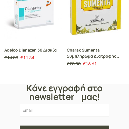
Adelco Dianazen 30 Δισκία
Charak Sumenta
Συμπλήρωμα Διατροφής
€
14.00
€
11.34
που δρα ως Φυσικό
€
20.50
€
16.61
Αντικαταθλιπτικό, 40 tabs
Κάνε εγγραφή στο
newsletter μας!