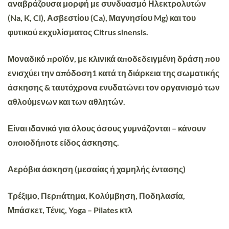
αναβράζουσα μορφή με συνδυασμό Ηλεκτρολυτών
(Na, K, Cl), Ασβεστίου (Ca), Μαγνησίου Mg) και του
φυτικού εκχυλίσματος Citrus sinensis.
Μοναδικό προϊόν, με κλινικά αποδεδειγμένη δράση που
ενισχύει την απόδοση1 κατά τη διάρκεια της σωματικής
άσκησης & ταυτόχρονα ενυδατώνει τον οργανισμό των
αθλούμενων και των αθλητών.
Είναι
ιδανικό
για όλους όσους γυμνάζονται – κάνουν
οποιοδήποτε είδος άσκησης.
Αερόβια
άσκηση (μεσαίας ή χαμηλής έντασης)
Τρέξιμο, Περπάτημα, Κολύμβηση, Ποδηλασία,
Μπάσκετ, Τένις, Yoga – Pilates κτλ