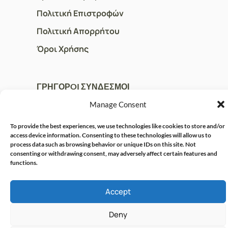
Πολιτική Επιστροφών
Πολιτική Απορρήτου
Όροι Χρήσης
ΓΡΗΓΟΡOI ΣΥΝΔΕΣΜΟΙ
Ο Λογαριασμός μου
Manage Consent
Η Ομάδα μας
To provide the best experiences, we use technologies like cookies to store and/or
access device information. Consenting to these technologies will allow us to
Επικοινωνία
process data such as browsing behavior or unique IDs on this site. Not
consenting or withdrawing consent, may adversely affect certain features and
functions.
© CRISPHARMACY.GR -
CRAFTED WITH ♡ BY
SOLVIT I.T. SOLUTIONS &
COPYRIGHT 2026
Accept
CONSULTING
Deny