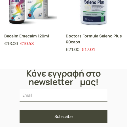
Becalm Emecalm 120ml
Doctors Formula Seleno Plus
60caps
€
13.00
€
10.53
€
21.00
€
17.01
Κάνε εγγραφή στο
newsletter μας!