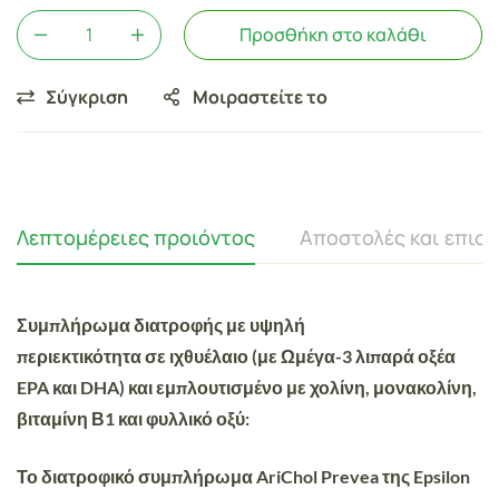
Προσθήκη στο καλάθι
Σύγκριση
Μοιραστείτε το
Λεπτομέρειες προιόντος
Αποστολές και επισ
Συμπλήρωμα διατροφής με
υψηλή
περιεκτικότητα
σε
ιχθυέλαιο
(με Ωμέγα-3 λιπαρά οξέα
EPA και DHA) και εμπλουτισμένο με χολίνη, μονακολίνη,
βιταμίνη Β1 και φυλλικό οξύ:
Το διατροφικό συμπλήρωμα AriChol Prevea της Epsilon