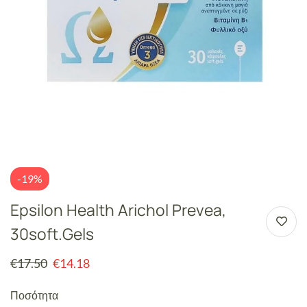
-19%
Epsilon Health Arichol Prevea,
30soft.gels
€
17.50
€
14.18
Ποσότητα