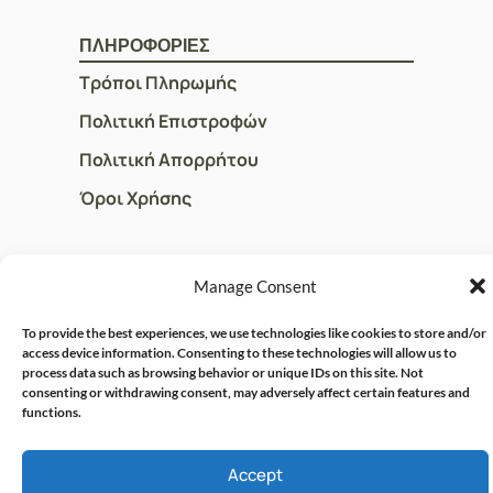
ΠΛΗΡΟΦΟΡΙΕΣ
Τρόποι Πληρωμής
Πολιτική Επιστροφών
Πολιτική Απορρήτου
Όροι Χρήσης
ΓΡΗΓΟΡOI ΣΥΝΔΕΣΜΟΙ
Manage Consent
Ο Λογαριασμός μου
To provide the best experiences, we use technologies like cookies to store and/or
Η Ομάδα μας
access device information. Consenting to these technologies will allow us to
process data such as browsing behavior or unique IDs on this site. Not
Επικοινωνία
consenting or withdrawing consent, may adversely affect certain features and
functions.
Accept
© CRISPHARMACY.GR -
CRAFTED WITH ♡ BY