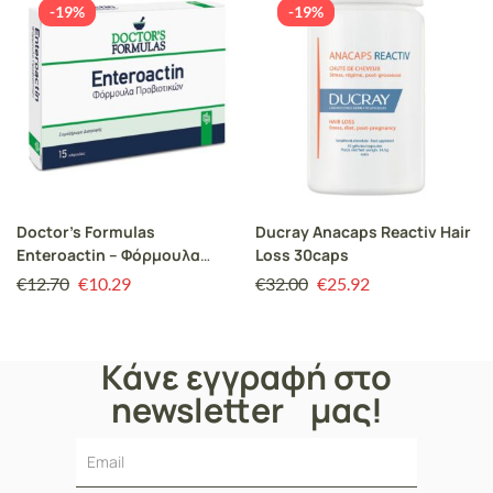
-19%
-19%
Doctor’s Formulas
Ducray Anacaps Reactiv Hair
Enteroactin – Φόρμουλα
Loss 30caps
Προβιοτικών 15 κάψουλες
€
12.70
€
10.29
€
32.00
€
25.92
Κάνε εγγραφή στο
newsletter μας!