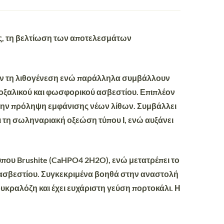
ς
, τη βελτίωση των αποτελεσμάτων
έλουν τη λιθογένεση ενώ παράλληλα συμβάλλουν
ξαλικού και φωσφορικού ασβεστίου. Επιπλέον
την πρόληψη εμφάνισης νέων λίθων. Συμβάλλει
ι τη σωληναριακή οξεώση τύπου Ι, ενώ αυξάνει
που Brushite (CaHPO4 2H2O), ενώ μετατρέπει το
ύ ασβεστίου. Συγκεκριμένα βοηθά στην αναστολή
κραλόζη και έχει ευχάριστη γεύση πορτοκάλι. Η