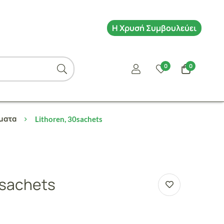
Η Χρυσή Συμβουλεύει
0
0
ματα
Lithoren, 30sachets
0sachets