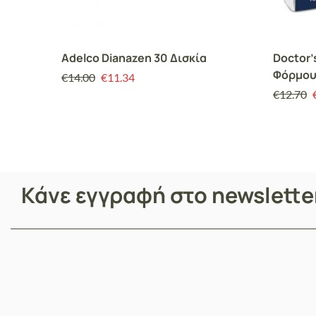
Adelco Dianazen 30 Δισκία
Doctor’
Φόρμου
€
14.00
€
11.34
κάψουλ
€
12.70
Κάνε εγγραφή στο newslett