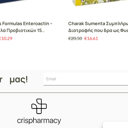
s Formulas Enteroactin –
Charak Sumenta Συμπλήρ
λα Προβιοτικών 15
Διατροφής που δρα ως Φυ
ες
Αντικαταθλιπτικό, 40 tab
€
10.29
€
20.50
€
16.61
er μας!