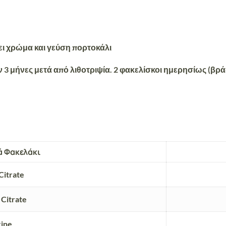
χει χρώμα και γεύση πορτοκάλι
 3 μήνες μετά από λιθοτριψία. 2 φακελίσκοι ημερησίως (βράδ
ά Φακελάκι
Citrate
Citrate
xine