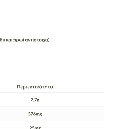
υ και πρωί αντίστοιχα).
Περιεκτικότητα
2,7g
376mg
25mg