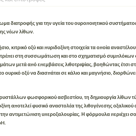
ρωμα διατροφής
για την υγεία του ουροποιητικού συστήματο
ης νέων λίθων.
νήσιο, κιτρικό οξύ και πυριδοξίνη στοιχεία τα οποία αναστ
οτρέπει στη συσσωμάτωση και στο σχηματισμό συμπλόκων ο
άτων μετά από επεμβάσεις λιθοτριψίας, βοηθώντας έτσι σ
 ουρικό οξύ να διασπάται σε κάλιο και μαγνήσιο, διορθώνε
 κρυστάλλων φωσφορικού ασβεστίου, τη δημιουργία λίθων τύ
δοξίνη αποτελεί φυσικό αναστολέα της λιθογένεσης οξαλικο
ην αντιμετώπιση υπεροξαλουρίας. Η φόρμουλα περιέχει σου
pH.