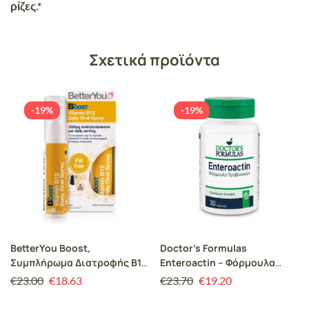
ρίζες.*
Σχετικά προϊόντα
-19%
-19%
BetterYou Boost,
Doctor’s Formulas
Συμπλήρωμα Διατροφής B12
Enteroactin – Φόρμουλα
Υπογλώσσιο Spray 25ml
Προβιοτικών 30 κάψουλες
€
23.00
€
18.63
€
23.70
€
19.20