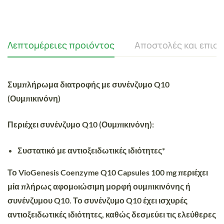
Λεπτομέρειες προιόντος
Αποστολές και επισ
Συμπλήρωμα διατροφής με συνένζυμο Q10
(Ουμπικινόνη)
Περιέχει συνένζυμο Q10 (Ουμπικινόνη):
Συστατικό με αντιοξειδωτικές ιδιότητες*
Το
VioGenesis Coenzyme Q10 Capsules 100 mg
περιέχει
μία πλήρως αφομoιώσιμη μορφή ουμπικινόνης ή
συνένζυμου Q10. Το συνένζυμο Q10 έχει ισχυρές
αντιοξειδωτικές ιδιότητες, καθώς δεσµεύει τις ελεύθερες