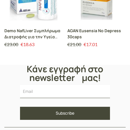
Demo NafLiver Συμπλήρωμα
AGAN Eusensia No Depress
Διατροφής για την Υγεία
30caps
του Ήπατος, 30 Δισκία
€
23.00
€
18.63
€
21.00
€
17.01
Κάνε εγγραφή στο
newsletter μας!