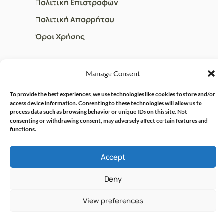
Πολιτική Επιστροφών
Πολιτική Απορρήτου
Όροι Χρήσης
ΓΡΗΓΟΡOI ΣΥΝΔΕΣΜΟΙ
Manage Consent
Ο Λογαριασμός μου
To provide the best experiences, we use technologies like cookies to store and/or
access device information. Consenting to these technologies will allow us to
Η Ομάδα μας
process data such as browsing behavior or unique IDs on this site. Not
consenting or withdrawing consent, may adversely affect certain features and
Επικοινωνία
functions.
Accept
© CRISPHARMACY.GR -
CRAFTED WITH ♡ BY
SOLVIT I.T. SOLUTIONS &
COPYRIGHT 2026
Deny
CONSULTING
View preferences