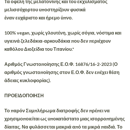
Τα οφέλη της μελατονίνης και του εκχυλίσματος
μελισσόχορτου
υποστηρίζουν
φυσικά
έναν
ευχάριστο
και
ήρεμο ύπνο
.
100% vegan, χωρίς γλουτένη, χωρίς σόγια, νόστιμα και
υγιεινά ζελεδάκια-αρκουδάκια που δεν περιέχουν
καθόλου Διοξείδια του Τιτανίου.*
Αριθμός Γνωστοποίησης Ε.Ο.Φ. 16876/16-2-2023 (Ο
αριθμός γνωστοποίησης στον Ε.Ο.Φ. δεν επέχει θέση
άδειας κυκλοφορίας).
ΠΡΟΕΙΔΟΠΟΙΗΣΗ
Το παρόν Συμπλήρωμα διατροφής δεν πρέπει να
χρησιμοποιείται ως υποκατάστατο μιας ισορροπημένης
δίαιτας. Να φυλάσσεται μακριά από τα μικρά παιδιά. Το