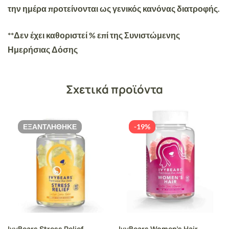
την ημέρα προτείνονται ως γενικός κανόνας διατροφής.
**Δεν έχει καθοριστεί % επί της Συνιστώμενης
Ημερήσιας Δόσης
Σχετικά προϊόντα
ΕΞΑΝΤΛΉΘΗΚΕ
-19%
IvyBears Stress Relief,
IvyBears Women’s Hair,