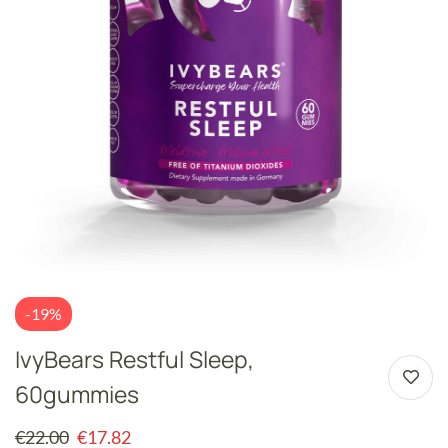
-19%
IvyBears Restful Sleep,
60gummies
€
22.00
€
17.82