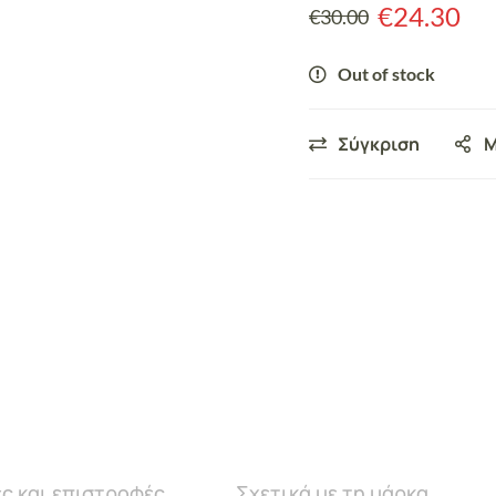
€
24.30
€
30.00
Out of stock
Σύγκριση
Μ
ς και επιστροφές
Σχετικά με τη μάρκα