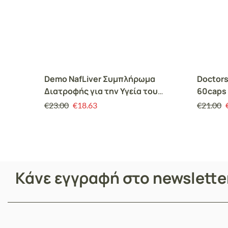
Demo NafLiver Συμπλήρωμα
Doctors
Διατροφής για την Υγεία του
60caps
Ήπατος, 30 Δισκία
€
23.00
€
18.63
€
21.00
Κάνε εγγραφή στο newslett