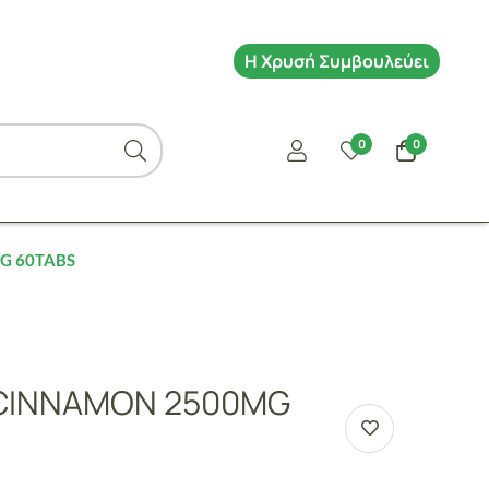
Η Χρυσή Συμβουλεύει
0
0
G 60TABS
CINNAMON 2500MG