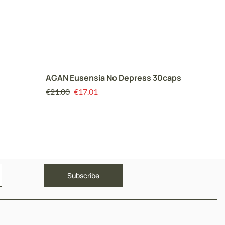
AGAN Eusensia No Depress 30caps
Adelco
€
21.00
€
17.01
€
14.00