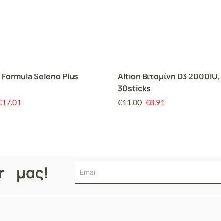
 Formula Seleno Plus
Altion Βιταμίνη D3 2000IU,
30sticks
€
17.01
€
11.00
€
8.91
er μας!