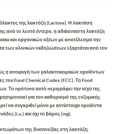
λακτος της λακτόζη (Lactose). Η λακτάση
ης από το λεπτό έντερο, η αδιάσπαστη λακτόζη
θρακα και οργανικών οξέων με αποτέλεσμα την
τα των κλινικών εκδηλώσεων εξαρτάται από τον
 καθώς η αποφυγή των γαλακτοκομικών προϊόντων
ες του
Food Chemical Codex (FCC)
. Το Food
ν. Το πρότυπο αυτό περιγράφει την ισχύ της
ρησιμοποιεί για τον καθορισμό της ενζυμικής
ρεί να συγκριθεί μόνο με αντίστοιχα προϊόντα
ς (i.u.) και όχι το βάρος (mg).
μπτωμάτων της δυσανεξίας στη λακτόζη.