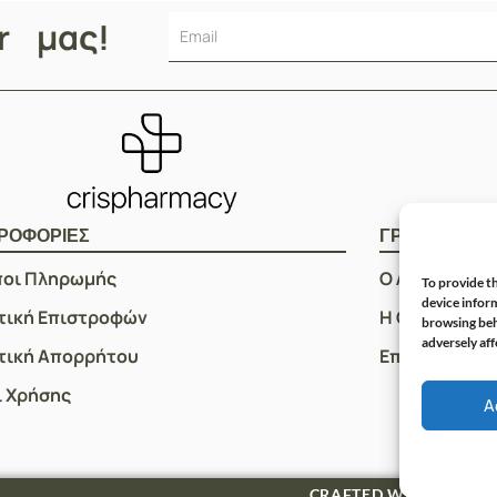
er μας!
ΡΟΦΟΡΙΕΣ
ΓΡΗΓΟΡOI Σ
ποι Πληρωμής
Ο Λογαριασμ
To provide th
device inform
τική Επιστροφών
Η Ομάδα μας
browsing beh
adversely aff
τική Απορρήτου
Επικοινωνία
 Χρήσης
A
S
CRAFTED WITH ♡ BY