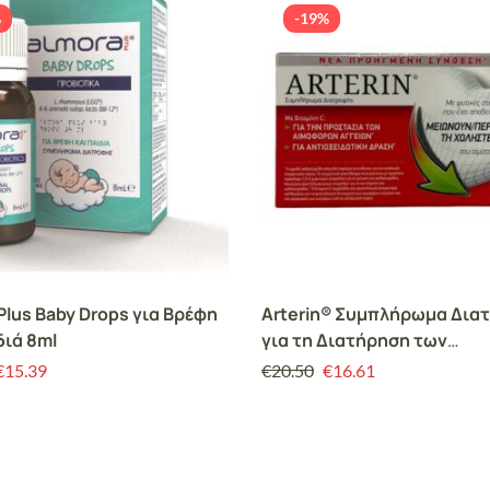
%
-19%
Plus Baby Drops για Βρέφη
Arterin® Συμπλήρωμα Δια
διά 8ml
για τη Διατήρηση των
Φυσιολογικών Επιπέδων
€
15.39
€
20.50
€
16.61
Χοληστερόλης, 30caps