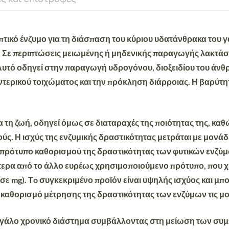
πτικό ένζυμο
για τη διάσπαση του κύριου υδατάνθρακα του γά
. Σε περιπτώσεις μειωμένης ή μηδενικής παραγωγής λακτάσ
 Αυτό οδηγεί στην παραγωγή υδρογόνου, διοξειδίου του άν
τερικού τοιχώματος και την πρόκληση διάρροιας. Η βαρύτη
για τη ζωή, οδηγεί όμως σε διαταραχές της ποιότητας της,
ούς. Η
ισχύς της ενζυμικής δραστικότητας
μετράται με μονάδ
 πρότυπο καθορισμού της δραστικότητας των φυτικών ενζύμω
λύτερα από το άλλο ευρέως χρησιμοποιούμενο πρότυπο, που χ
ε mg). Τo συγκεκριμένο προϊόν είναι υψηλής ισχύος και μπο
ορισμό μέτρησης της δραστικότητας των ενζύμων τις μονάδε
μεγάλο χρονικό διάστημα συμβάλλοντας στη μείωση των συ