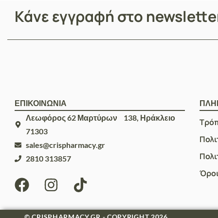
Κάνε εγγραφή στο newslett
ΕΠΙΚΟΙΝΩΝΙΑ
ΠΛΗ
Λεωφόρος 62 Μαρτύρων 138, Ηράκλειο
Τρό
71303
Πολι
sales@crispharmacy.gr
Πολι
2810 313857
Όροι
© CRISPHARMACY.GR - COPYRIGHT 2026