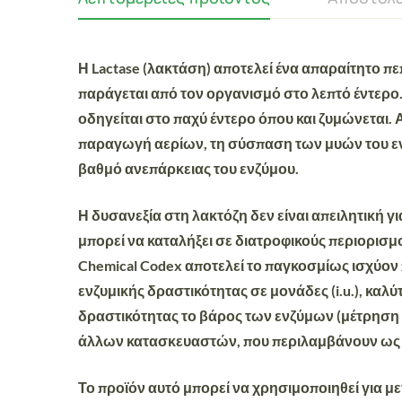
Η Lactase (λακτάση) αποτελεί ένα
απαραίτητο πε
παράγεται από τον οργανισμό στο λεπτό έντερο
οδηγείται στο παχύ έντερο όπου και ζυμώνεται.
παραγωγή αερίων, τη σύσπαση των μυών του εν
βαθμό ανεπάρκειας του ενζύμου.
Η δυσανεξία στη λακτόζη δεν είναι απειλητική 
μπορεί να καταλήξει σε διατροφικούς περιορισμ
Chemical Codex αποτελεί το παγκοσμίως ισχύον
ενζυμικής δραστικότητας σε μονάδες (i.u.), κα
δραστικότητας το βάρος των ενζύμων (μέτρηση σ
άλλων κατασκευαστών, που περιλαμβάνουν ως καθ
Το προϊόν αυτό μπορεί να χρησιμοποιηθεί για 