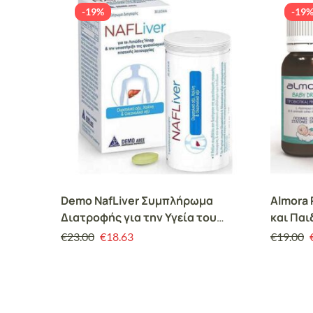
-19%
-19
Demo NafLiver Συμπλήρωμα
Almora 
Διατροφής για την Υγεία του
και Παι
Ήπατος, 30 Δισκία
€
23.00
€
18.63
€
19.00