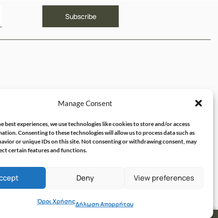
ΥΝΔΕΣΜΟΙ
Manage Consent
ός μου
e best experiences, we use technologies like cookies to store and/or access
ation. Consenting to these technologies will allow us to process data such as
avior or unique IDs on this site. Not consenting or withdrawing consent, may
ect certain features and functions.
ccept
Deny
View preferences
Όροι Χρήσης
Δήλωση Απορρήτου
OLVIT I.T. SOLUTIONS & CONSULTING