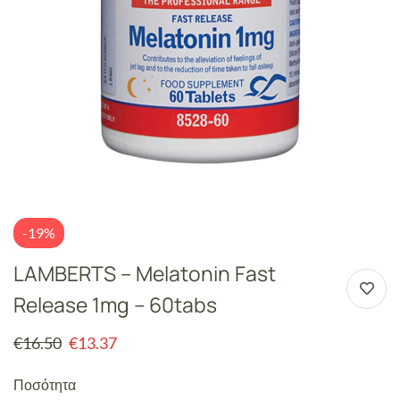
-19%
LAMBERTS – Melatonin Fast
Release 1mg – 60tabs
€
16.50
€
13.37
Ποσότητα