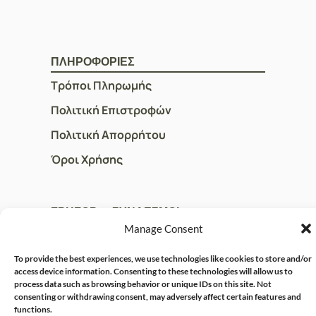
ΠΛΗΡΟΦΟΡΙΕΣ
Τρόποι Πληρωμής
Πολιτική Επιστροφών
Πολιτική Απορρήτου
Όροι Χρήσης
ΓΡΗΓΟΡOI ΣΥΝΔΕΣΜΟΙ
Manage Consent
Ο Λογαριασμός μου
Η Ομάδα μας
To provide the best experiences, we use technologies like cookies to store and/or
access device information. Consenting to these technologies will allow us to
Επικοινωνία
process data such as browsing behavior or unique IDs on this site. Not
consenting or withdrawing consent, may adversely affect certain features and
functions.