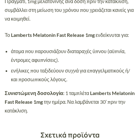
Πράγματι, 1mg μελατονίνης ανά δόση πριν την κατάκλιση,
συμβάλλει στη μείωση του χρόνου που χρειάζεται κανείς για
να κοιμηθεί.
Το
Lamberts Melatonin Fast Release 1mg
ενδείκνυται για:
άτομα που παρουσιάζουν διαταραχές ύπνου (αϋπνία,
έντρομες αφυπνίσεις).
ενήλικες που ταξιδεύουν συχνά για επαγγελματικούς ή/
και προσωπικούς λόγους.
Συνιστώμενη δοσολογία:
1 ταμπλέτα
Lamberts Melatonin
Fast Release 1mg
την ημέρα. Να λαμβάνεται 30′ πριν την
κατάκλιση.
Σχετικά προϊόντα