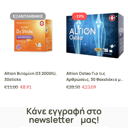
ΕΞΑΝΤΛΉΘΗΚΕ
-19%
Altion Βιταμίνη D3 2000IU,
Altion Osteo Για τις
30sticks
Αρθρώσεις, 30 Φακελάκια με
Γεύση Πορτοκάλι
€
11.00
€
8.91
€
28.50
€
23.09
Κάνε εγγραφή στο
newsletter μας!