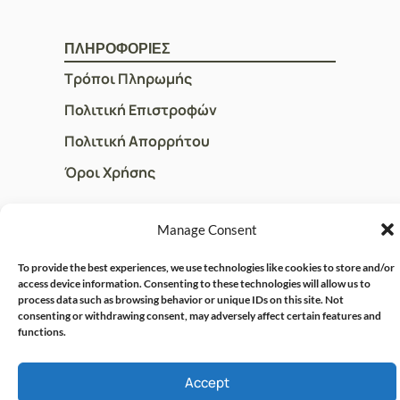
ΠΛΗΡΟΦΟΡΙΕΣ
Τρόποι Πληρωμής
Πολιτική Επιστροφών
Πολιτική Απορρήτου
Όροι Χρήσης
Manage Consent
ΓΡΗΓΟΡOI ΣΥΝΔΕΣΜΟΙ
Ο Λογαριασμός μου
To provide the best experiences, we use technologies like cookies to store and/or
access device information. Consenting to these technologies will allow us to
Η Ομάδα μας
process data such as browsing behavior or unique IDs on this site. Not
consenting or withdrawing consent, may adversely affect certain features and
Επικοινωνία
functions.
Accept
© CRISPHARMACY.GR -
CRAFTED WITH ♡ BY