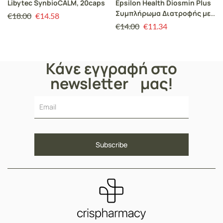
Libytec SynbioCALM, 20caps
Epsilon Health Diosmin Plus
Συμπλήρωμα Διατροφής με
€
18.00
€
14.58
Φλαβονοειδή για την Υγεία
€
14.00
€
11.34
των Φλεβών, 30Δισκία
Κάνε εγγραφή στο
newsletter μας!