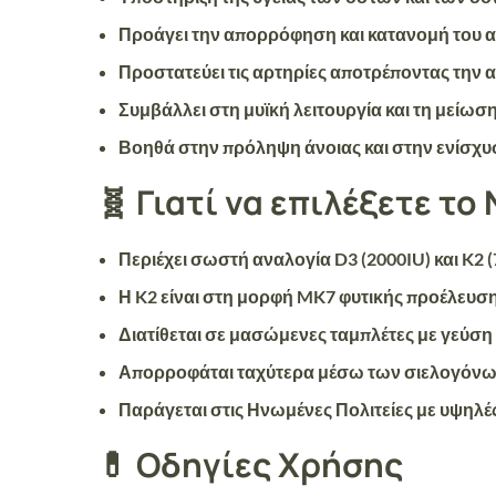
Προάγει την
απορρόφηση και κατανομή του 
Προστατεύει τις αρτηρίες
αποτρέποντας την 
Συμβάλλει στη
μυϊκή λειτουργία
και τη μείωσ
Βοηθά στην
πρόληψη άνοιας
και στην
ενίσχυ
🧬 Γιατί να επιλέξετε το 
Περιέχει
σωστή αναλογία D3 (2000IU) και K2 (
Η K2 είναι στη
μορφή MK7
φυτικής προέλευσ
Διατίθεται σε
μασώμενες ταμπλέτες με γεύση
Απορροφάται
ταχύτερα μέσω των σιελογόν
Παράγεται στις
Ηνωμένες Πολιτείες
με υψηλές
💊 Οδηγίες Χρήσης