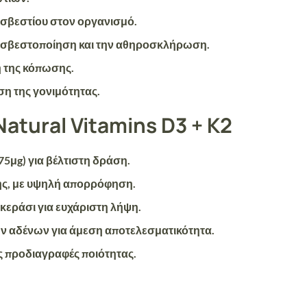
ασβεστίου
στον οργανισμό.
ασβεστοποίηση και την αθηροσκλήρωση.
η της κόπωσης.
ση της γονιμότητας
.
Natural Vitamins D3 + K2
75μg)
για βέλτιστη δράση.
ης, με υψηλή απορρόφηση.
 κεράσι
για ευχάριστη λήψη.
ων αδένων
για άμεση αποτελεσματικότητα.
 προδιαγραφές ποιότητας.