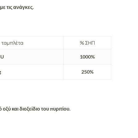
ε τις ανάγκες.
 ταμπλέτα
% ΣΗΠ
IU
1000%
g
250%
οξύ και διοξείδιο του πυριτίου.