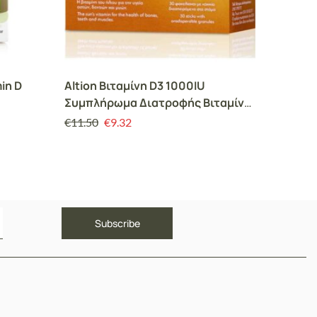
in D
Altion Βιταμίνη D3 1000IU
Almora 
Συμπλήρωμα Διατροφής Βιταμίνη
και Παι
D3 για την Υγεία των Οστών,
€
11.50
€
9.32
€
19.00
Δοντιών, Μυών & Ενίσχυση
Ανοσοποιητικού, 30 φακελίσκοι