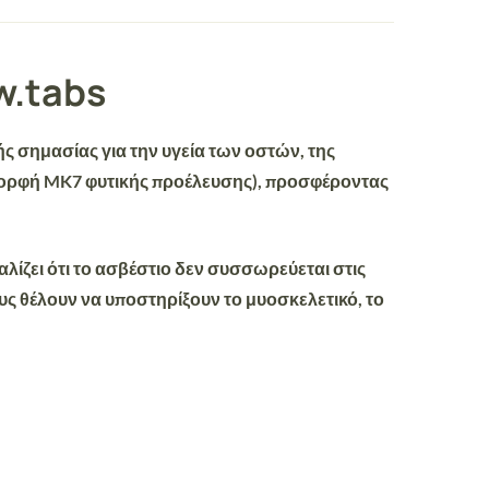
w.tabs
ής σημασίας για την υγεία των οστών, της
ορφή MK7 φυτικής προέλευσης), προσφέροντας
λίζει ότι το ασβέστιο
δεν συσσωρεύεται στις
υς θέλουν να υποστηρίξουν το μυοσκελετικό, το