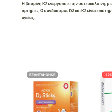
Η βιταμίνη K2 ενεργοποιεί την
οστεοκαλσίνη
, μ
αρτηρίες. Ο συνδυασμός D3 και K2 είναι
επιστημ
υγείας.
ΕΞΑΝΤΛΉΘΗΚΕ
-19