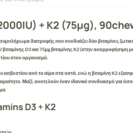
2000IU) + K2 (75μg), 90che
 συμπλήρωμα διατροφής
που συνδυάζει δύο βιταμίνες ζωτικ
U βιταμίνης D3
και
75μg βιταμίνης K2
(στην απορροφήσιμη μ
τίου στον οργανισμό.
υ ασβεστίου
από το αίμα στα οστά, ενώ η βιταμίνη K2 εξασφα
παραίτητο. Μαζί, αποτελούν έναν
ιδανικό συνδυασμό
για όσο
μα.
amins D3 + K2
ντιών
.