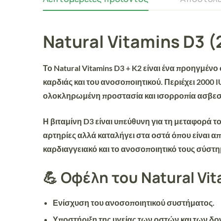
Natural Vitamins D3 (
Το
Natural Vitamins D3 + K2
είναι ένα
προηγμένο
καρδιάς και του ανοσοποιητικού. Περιέχει
2000 I
ολοκληρωμένη προστασία και ισορροπία ασβεσ
Η βιταμίνη D3 είναι υπεύθυνη για τη
μεταφορά το
αρτηρίες
αλλά
καταλήγει στα οστά
όπου είναι α
καρδιαγγειακό και το ανοσοποιητικό τους σύστη
💪 Οφέλη του Natural Vit
Ενίσχυση του ανοσοποιητικού συστήματος
.
Υποστήριξη της υγείας των οστών και των δο