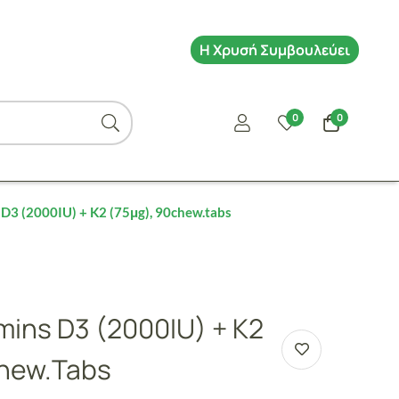
Η Χρυσή Συμβουλεύει
0
0
 D3 (2000IU) + K2 (75μg), 90chew.tabs
amins D3 (2000IU) + K2
chew.tabs