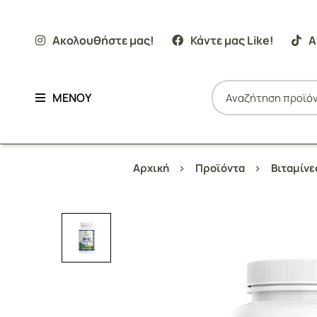
Ακολουθήστε μας!
Κάντε μας Like!
Α
ΜΕΝΟΥ
Αρχική
Προϊόντα
Βιταμίν