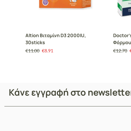
Altion Βιταμίνη D3 2000IU,
Doctor’
30sticks
Φόρμου
κάψουλ
€
11.00
€
8.91
€
12.70
Κάνε εγγραφή στο newslett