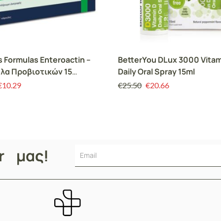
s Formulas Enteroactin –
BetterYou DLux 3000 Vitam
λα Προβιοτικών 15
Daily Oral Spray 15ml
ες
€
10.29
€
25.50
€
20.66
er μας!