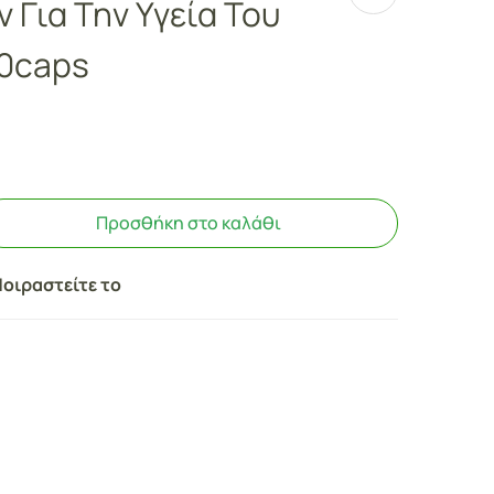
 Για Την Υγεία Του
30caps
Προσθήκη στο καλάθι
οιραστείτε το