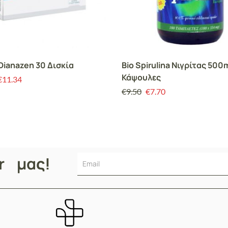
Dianazen 30 Δισκία
Bio Spirulina Νιγρίτας 500
Κάψουλες
€
11.34
€
9.50
€
7.70
er μας!