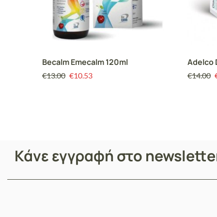
Becalm Emecalm 120ml
Adelco 
€
13.00
€
10.53
€
14.00
Κάνε εγγραφή στο newslett