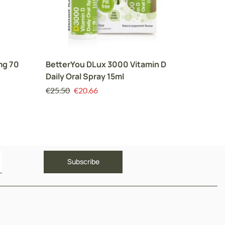
mg 70
BetterYou DLux 3000 Vitamin D
Better
Daily Oral Spray 15ml
Διατρο
25ml
€
25.50
€
20.66
€
23.00