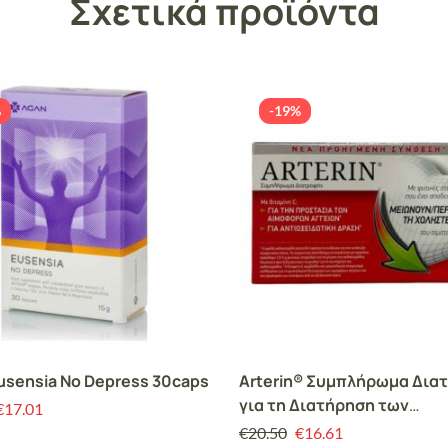
Σχετικά προϊόντα
%
-19%
sensia No Depress 30caps
Arterin® Συμπλήρωμα Δια
για τη Διατήρηση των
€
17.01
Φυσιολογικών Επιπέδων
€
20.50
€
16.61