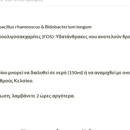
obacillus rhamnoscus & Bidobacterium longum
ουτοολιγοσακχαρίτες (FOS): Υδατάνθρακες που αποτελούν θρ
ίου μπορεί να διαλυθεί σε νερό (150ml) ή να αναμιχθεί με 
αθμούς Κελσίου.
ωση, λαμβάνετε 2 ώρες αργότερα.