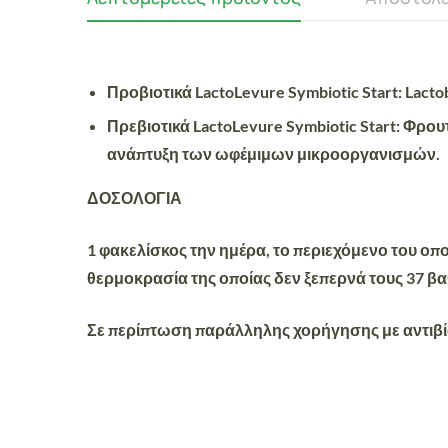
Προβιοτικά
LactoLevure Symbiotic Start: Lact
Πρεβιοτικά
LactoLevure Symbiotic Start: Φρ
ανάπτυξη των ωφέμιμων μικροοργανισμών.
ΔΟΣΟΛΟΓΙΑ
1 φακελίσκος την ημέρα, το περιεχόμενο του οπο
θερμοκρασία της οποίας δεν ξεπερνά τους 37 β
Σε περίπτωση παράλληλης χορήγησης με αντιβί