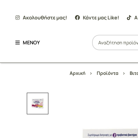
Ακολουθήστε μας!
Κάντε μας Like!
Α
ΜΕΝΟΥ
Αρχική
Προϊόντα
Βιτ