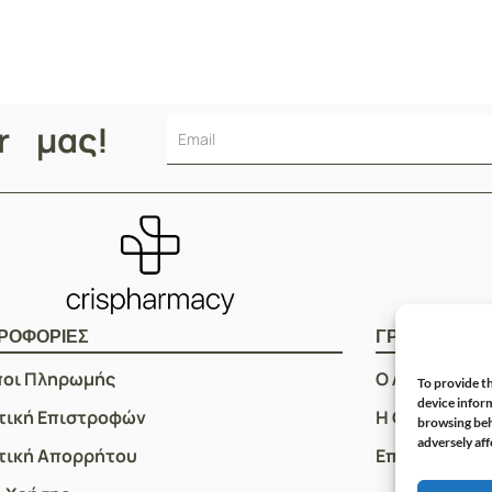
Χοληστερόλης, 30caps
er μας!
ΡΟΦΟΡΙΕΣ
ΓΡΗΓΟΡOI Σ
ποι Πληρωμής
Ο Λογαριασμ
To provide th
device inform
τική Επιστροφών
Η Ομάδα μας
browsing beh
adversely aff
τική Απορρήτου
Επικοινωνία