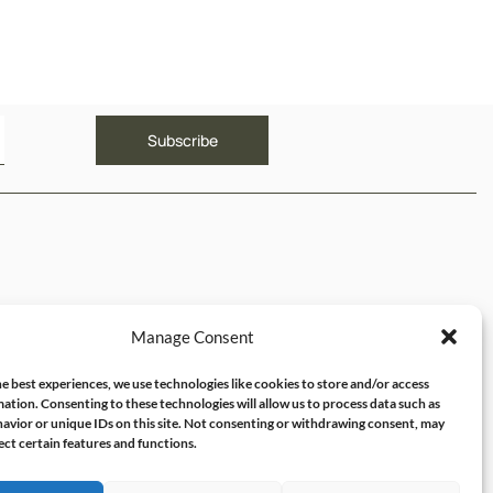
ΥΝΔΕΣΜΟΙ
Manage Consent
ός μου
e best experiences, we use technologies like cookies to store and/or access
ation. Consenting to these technologies will allow us to process data such as
avior or unique IDs on this site. Not consenting or withdrawing consent, may
ect certain features and functions.