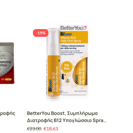
-19%
ΕΞ
τροφής
BetterYou Boost, Συμπλήρωμα
Altion 
Διατροφής B12 Υπογλώσσιο Spray
30stic
25ml
€
23.00
€
18.63
€
11.00