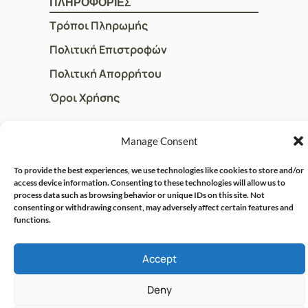
ΠΛΗΡΟΦΟΡΙΕΣ
Τρόποι Πληρωμής
Πολιτική Επιστροφών
Πολιτική Απορρήτου
Όροι Χρήσης
Manage Consent
ΓΡΗΓΟΡOI ΣΥΝΔΕΣΜΟΙ
Ο Λογαριασμός μου
To provide the best experiences, we use technologies like cookies to store and/or
access device information. Consenting to these technologies will allow us to
Η Ομάδα μας
process data such as browsing behavior or unique IDs on this site. Not
consenting or withdrawing consent, may adversely affect certain features and
Επικοινωνία
functions.
Accept
© CRISPHARMACY.GR -
CRAFTED WITH ♡ BY
SOLVIT I.T. SOLUTIONS &
COPYRIGHT 2026
Deny
CONSULTING