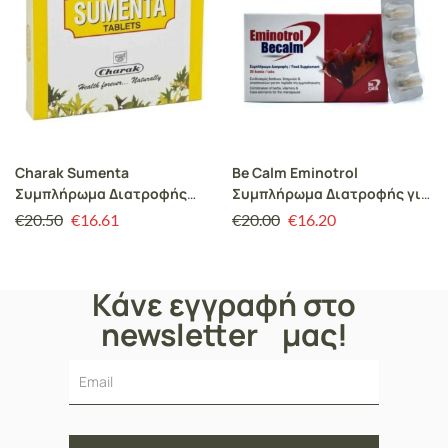
Charak Sumenta
Be Calm Eminotrol
Συμπλήρωμα Διατροφής
Συμπλήρωμα Διατροφής για
που δρα ως Φυσικό
Ανακούφιση από τα
€
20.50
€
16.61
€
20.00
€
16.20
Αντικαταθλιπτικό, 40 tabs
Συμπτώματα της
Εμμηνόπαυσης, 30tabs
Κάνε εγγραφή στο
newsletter μας!