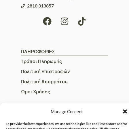
2810 313857
ΠΛΗΡΟΦΟΡΙΕΣ
Τρόποι Πληρωμής
Πολιτική Επιστροφών
Πολιτική Απορρήτου
Όροι Χρήσης
Manage Consent
ΓΡΗΓΟΡOI ΣΥΝΔΕΣΜΟΙ
Ο Λογαριασμός μου
To provide the best experiences, we use technologies like cookies to store and/or
access device information. Consenting to these technologies will allow us to