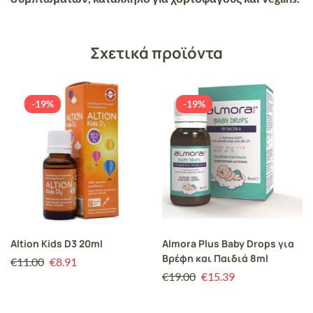
Σχετικά προϊόντα
-19%
-19%
Altion Kids D3 20ml
Almora Plus Baby Drops για
Βρέφη και Παιδιά 8ml
€
11.00
€
8.91
€
19.00
€
15.39