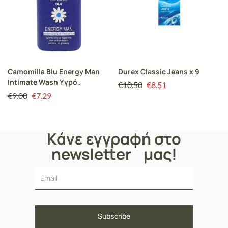
Camomilla Blu Energy Man
Durex Classic Jeans x 9
Intimate Wash Υγρό
€
10.50
€
8.51
Καθαρισμού Ανδρών για την
€
9.00
€
7.29
Ευαίσθητη Περιοχή, 300ml
Κάνε εγγραφή στο
newsletter μας!