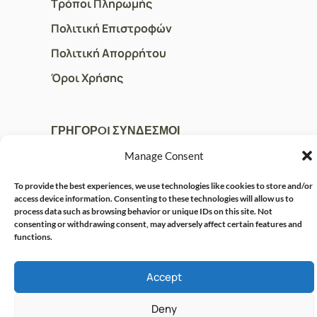
Τρόποι Πληρωμής
Πολιτική Επιστροφών
Πολιτική Απορρήτου
Όροι Χρήσης
ΓΡΗΓΟΡOI ΣΥΝΔΕΣΜΟΙ
Ο Λογαριασμός μου
Manage Consent
Η Ομάδα μας
To provide the best experiences, we use technologies like cookies to store and/or
access device information. Consenting to these technologies will allow us to
Επικοινωνία
process data such as browsing behavior or unique IDs on this site. Not
consenting or withdrawing consent, may adversely affect certain features and
functions.
© CRISPHARMACY.GR -
CRAFTED WITH ♡ BY
SOLVIT I.T. SOLUTIONS &
COPYRIGHT 2026
Accept
CONSULTING
Deny