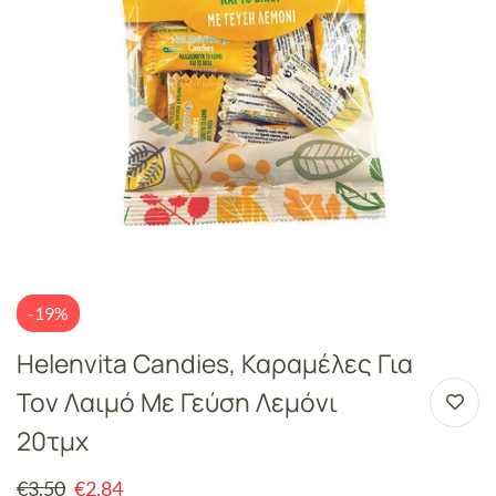
-19%
Helenvita Candies, Καραμέλες Για
Τον Λαιμό Με Γεύση Λεμόνι
20τμχ
€
3.50
€
2.84