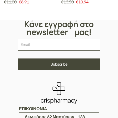
τον Βήχα 125ml
Ξηρό Βήχα με Γεύση
€
11.00
€
8.91
€
13.50
€
10.94
Φράουλα για Βρέφη από 6
Μηνών & Παιδιά έως 6 Ετών,
125ml
Κάνε εγγραφή στο
newsletter μας!
ΕΠΙΚΟΙΝΩΝΙΑ
Λεωφόρος 62 Μαρτύρων 138,