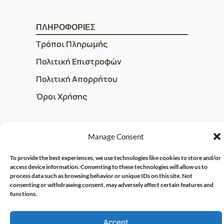
ΠΛΗΡΟΦΟΡΙΕΣ
Τρόποι Πληρωμής
Πολιτική Επιστροφών
Πολιτική Απορρήτου
Όροι Χρήσης
ΓΡΗΓΟΡOI ΣΥΝΔΕΣΜΟΙ
Manage Consent
Ο Λογαριασμός μου
To provide the best experiences, we use technologies like cookies to store and/or
Η Ομάδα μας
access device information. Consenting to these technologies will allow us to
process data such as browsing behavior or unique IDs on this site. Not
Επικοινωνία
consenting or withdrawing consent, may adversely affect certain features and
functions.
Accept
© CRISPHARMACY.GR -
CRAFTED WITH ♡ BY