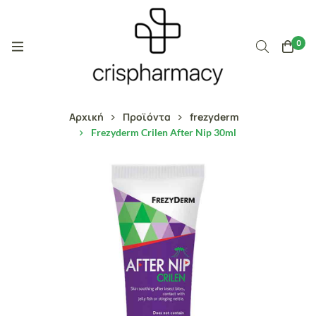
0
Αρχική
Προϊόντα
frezyderm
Frezyderm Crilen After Nip 30ml