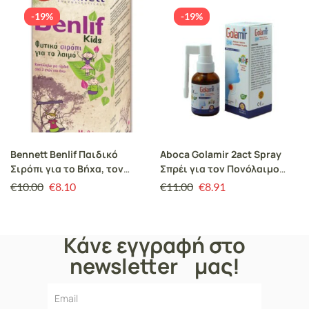
-19%
-19%
Bennett Benlif Παιδικό
Aboca Golamir 2act Spray
Σιρόπι για το Βήχα, τον
Σπρέι για τον Πονόλαιμο
Πονόλαιμο & την Καταρροή
Χωρίς Αλκοόλ για Ενήλικες &
€
10.00
€
8.10
€
11.00
€
8.91
200ml
Παιδιά άνω του 1 Έτους,
30ml
Κάνε εγγραφή στο
newsletter μας!