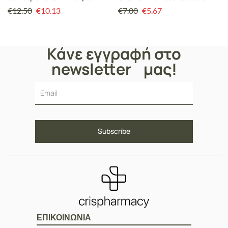
Θεραπεία Κατά των Ιογενών
50ml
€
12.50
€
10.13
€
7.00
€
5.67
Λοιμώξεων με Γεύση Κεράσι,
20 ml
Κάνε εγγραφή στο
newsletter μας!
ΕΠΙΚΟΙΝΩΝΙΑ