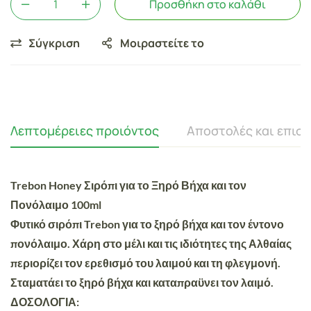
Προσθήκη στο καλάθι
Σύγκριση
Μοιραστείτε το
Λεπτομέρειες προιόντος
Αποστολές και επισ
Trebon Honey Σιρόπι για το Ξηρό Βήχα και τον
Πονόλαιμο 100ml
Φυτικό σιρόπι Trebon για το ξηρό βήχα και τον έντονο
πονόλαιμο. Χάρη στο μέλι και τις ιδιότητες της Αλθαίας
περιορίζει τον ερεθισμό του λαιμού και τη φλεγμονή.
Σταματάει το ξηρό βήχα και καταπραϋνει τον λαιμό.
ΔΟΣΟΛΟΓΙΑ: