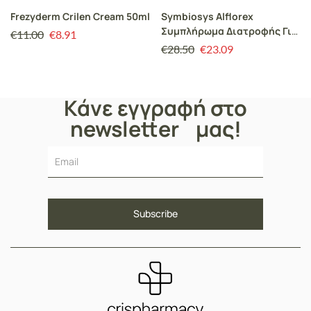
Frezyderm Crilen Cream 50ml
Symbiosys Alflorex
Συμπλήρωμα Διατροφής Για
€
11.00
€
8.91
Το Ευερέθιστο Έντερο 30
€
28.50
€
23.09
κάψουλες
Κάνε εγγραφή στο
newsletter μας!